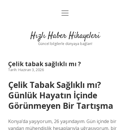
menüyü
Anasayfa
aç
Gizlilik Politikası
Hızlı Haber Hikayeleri
Yasal Uyarı
Güncel bilgilerle dünyaya bağlan!
Hakkımızda
Çelik tabak sağlıklı mı ?
Tarih: Haziran 3, 2026
Çelik Tabak Sağlıklı mı?
Günlük Hayatın İçinde
Görünmeyen Bir Tartışma
Konya’da yaşıyorum, 26 yaşındayım. Gün içinde bir
yandan mühendislik hesaplarıyla uğraşıyorum, bir