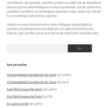
vermektedir. Bu nedenle, sitedeki içerikleri proaktif olarak denetleme
veya araştırma yükümlülüğümüz bulunmamaktadır. Ancak, üyelerimiz
yazdıkları içeriklerin sorumluluğunu taşımakta olup, siteye üye olarak
bu sorumluluğu kabul etmiş sayılırlar.
Hukuka ve yasal düzenlemelere aykırı olduğunu düşündüğünüz
içerikleri,
backlinkpanelicomtr@gmail.com
adresine bildirmeniz
halinde, ilgili içerikler yasal süre içerisinde sitemizden kaldırılacaktır.
Arama
Son yorumlar
Yerhamükellah Karşılığında Ne Denir
için
admin
Yerhamükellah Karşılığında Ne Denir
için
Sevil
Açık Fikirli Insana Ne Denir
için
admin
Açık Fikirli Insana Ne Denir
için
Efe
Kış Güneşi Iyi Mi
için
admin