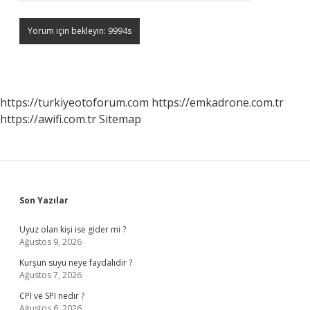
https://turkiyeotoforum.com
https://emkadrone.com.tr
https://awifi.com.tr
Sitemap
Sidebar
Son Yazılar
Uyuz olan kişi ise gider mi ?
Ağustos 9, 2026
Kurşun suyu neye faydalıdır ?
Ağustos 7, 2026
CPI ve SPI nedir ?
Ağustos 6, 2026