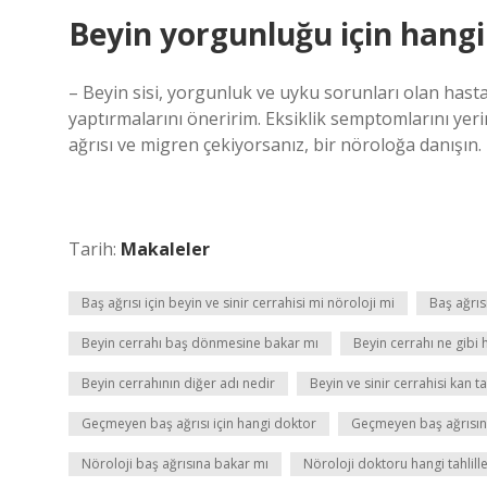
Beyin yorgunluğu için hangi 
– Beyin sisi, yorgunluk ve uyku sorunları olan hastal
yaptırmalarını öneririm. Eksiklik semptomlarını y
ağrısı ve migren çekiyorsanız, bir nöroloğa danışın.
Tarih:
Makaleler
Baş ağrısı için beyin ve sinir cerrahisi mi nöroloji mi
Baş ağrıs
Beyin cerrahı baş dönmesine bakar mı
Beyin cerrahı ne gibi 
Beyin cerrahının diğer adı nedir
Beyin ve sinir cerrahisi kan tah
Geçmeyen baş ağrısı için hangi doktor
Geçmeyen baş ağrısın
Nöroloji baş ağrısına bakar mı
Nöroloji doktoru hangi tahlille