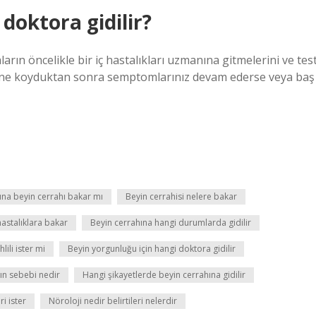
doktora gidilir?
arın öncelikle bir iç hastalıkları uzmanına gitmelerini ve tes
erine koyduktan sonra semptomlarınız devam ederse veya baş
ına beyin cerrahı bakar mı
Beyin cerrahisi nelere bakar
hastalıklara bakar
Beyin cerrahına hangi durumlarda gidilir
lili ister mi
Beyin yorgunluğu için hangi doktora gidilir
ın sebebi nedir
Hangi şikayetlerde beyin cerrahına gidilir
ri ister
Nöroloji nedir belirtileri nelerdir