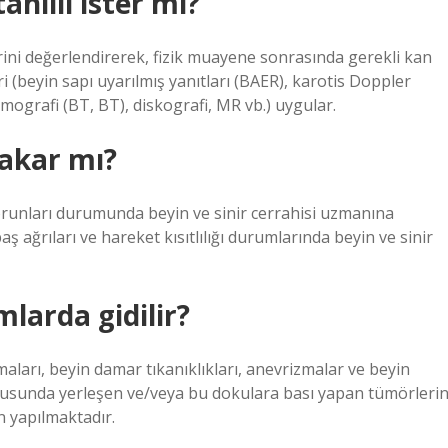
ahlili ister mi?
ini değerlendirerek, fizik muayene sonrasında gerekli kan
eri (beyin sapı uyarılmış yanıtları (BAER), karotis Doppler
tomografi (BT, BT), diskografi, MR vb.) uygular.
bakar mı?
sorunları durumunda beyin ve sinir cerrahisi uzmanına
aş ağrıları ve hareket kısıtlılığı durumlarında beyin ve sinir
larda gidilir?
maları, beyin damar tıkanıklıkları, anevrizmalar ve beyin
dokusunda yerleşen ve/veya bu dokulara bası yapan tümörleri
n yapılmaktadır.