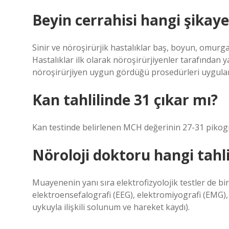
Beyin cerrahisi hangi şikay
Sinir ve nöroşirürjik hastalıklar baş, boyun, omurga,
Hastalıklar ilk olarak nöroşirürjiyenler tarafından ya
nöroşirürjiyen uygun gördüğü prosedürleri uygular
Kan tahlilinde 31 çıkar mı?
Kan testinde belirlenen MCH değerinin 27-31 pikogr
Nöroloji doktoru hangi tahlil
Muayenenin yanı sıra elektrofizyolojik testler de birç
elektroensefalografi (EEG), elektromiyografi (EMG),
uykuyla ilişkili solunum ve hareket kaydı).