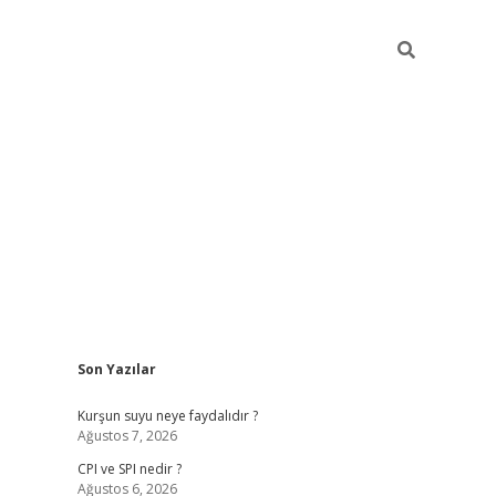
Sidebar
Son Yazılar
ilbet giriş
Kurşun suyu neye faydalıdır ?
Ağustos 7, 2026
CPI ve SPI nedir ?
Ağustos 6, 2026