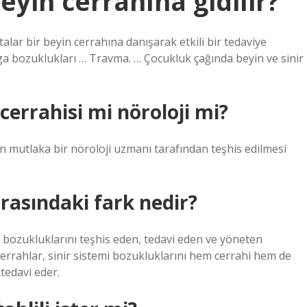
eyin cerrahına gidilir?
alar bir beyin cerrahına danışarak etkili bir tedaviye
ga bozuklukları … Travma. … Çocukluk çağında beyin ve sinir
 cerrahisi mi nöroloji mi?
nın mutlaka bir nöroloji uzmanı tarafından teşhis edilmesi
arasındaki fark nedir?
r) bozukluklarını teşhis eden, tedavi eden ve yöneten
errahlar, sinir sistemi bozukluklarını hem cerrahi hem de
tedavi eder.