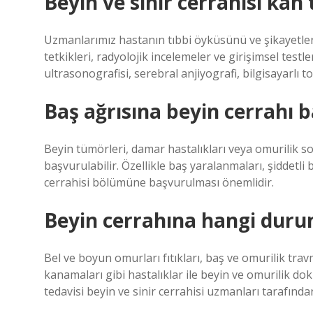
Beyin ve sinir cerrahisi kan t
Uzmanlarımız hastanın tıbbi öyküsünü ve şikayetler
tetkikleri, radyolojik incelemeler ve girişimsel testl
ultrasonografisi, serebral anjiyografi, bilgisayarlı 
Baş ağrısına beyin cerrahı 
Beyin tümörleri, damar hastalıkları veya omurilik 
başvurulabilir. Özellikle baş yaralanmaları, şiddetli b
cerrahisi bölümüne başvurulması önemlidir.
Beyin cerrahına hangi durum
Bel ve boyun omurları fıtıkları, baş ve omurilik trav
kanamaları gibi hastalıklar ile beyin ve omurilik 
tedavisi beyin ve sinir cerrahisi uzmanları tarafında