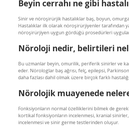
Beyin cerrahı ne gibi hastal
Sinir ve nöroşirürjik hastalıklar baş, boyun, omurga,
Hastalıklar ilk olarak nöroşirürjiyenler tarafından ya
nöroşirürjiyen uygun gördüğü prosedürleri uygular
Nöroloji nedir, belirtileri ne
Bu uzmanlar beyin, omurilik, periferik sinirler ve kas
eder. Nörologlar baş ağrısı, felç, epilepsi, Parkinson
daha fazlası dahil olmak üzere birçok farklı hastalığı
Nörolojik muayenede nelere 
Fonksiyonların normal özelliklerini bilmek de gerekl
kortikal fonksiyonların incelenmesi, kranial sinirle
incelenmesi ve sinir germe testlerinden oluşur.