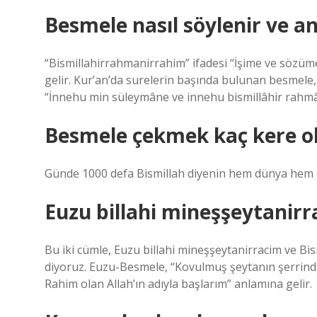
Besmele nasıl söylenir ve a
“Bismillahirrahmanirrahim” ifadesi “İşime ve sözüm
gelir. Kur’an’da surelerin başında bulunan besmele
“İnnehu min süleymâne ve innehu bismillâhir rahmâ
Besmele çekmek kaç kere o
Günde 1000 defa Bismillah diyenin hem dünya hem ahi
Euzu billahi mineşşeytanirr
Bu iki cümle, Euzu billahi mineşşeytanirracim ve B
diyoruz. Euzu-Besmele, “Kovulmuş şeytanın şerrinde
Rahim olan Allah’ın adıyla başlarım” anlamına gelir.