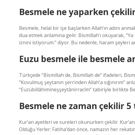
Besmele ne yaparken çekili
Besmele, helal bir işe başlarken Allah’ın adını anmak 
dua etmek anlamına gelir. Bismillah’ı okuyarak, “Ya
iznini istiyorum.” diyor. Bu nedenle, haram şeyleri 
Euzu besmele ile besmele ar
Türkçede “Bismillah de, Bismillah de” ifadeleri, B
“Kovulmuş şeytanın şerrinden Allah’a sığınırım” anl
“Euzübillâhimineşşeytânirracîm” tabiriyle birlikte Be
Besmele ne zaman çekilir 5
Kur’an ayetleri ve sureleri okunurken çekilir. Kur’an
Olduğu Yerler: Fatiha’dan önce, namazın her rekatın