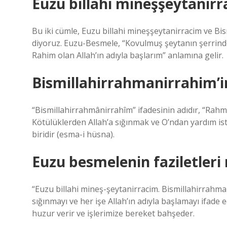
Euzu billahi mineşşeytanir
Bu iki cümle, Euzu billahi mineşşeytanirracim ve B
diyoruz. Euzu-Besmele, “Kovulmuş şeytanın şerrinde
Rahim olan Allah’ın adıyla başlarım” anlamına gelir.
Bismillahirrahmanirrahim’in
“Bismillahirrahmânirrahîm” ifadesinin adıdır, “Rahma
Kötülüklerden Allah’a sığınmak ve O’ndan yardım ist
biridir (esma-i hüsna).
Euzu besmelenin faziletleri 
“Euzu billahi mineş-şeytanirracim. Bismillahirrahm
sığınmayı ve her işe Allah’ın adıyla başlamayı ifade 
huzur verir ve işlerimize bereket bahşeder.