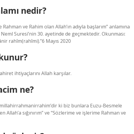
nlamı nedir?
e Rahman ve Rahim olan Allah’ın adıyla başlarım” anlamına
, Neml Suresi’nin 30. ayetinde de geçmektedir. Okunması:
nir rahîm(rahîmi).”6 Mayıs 2020
kunur?
ret ihtiyaçlarını Allah karşılar.
acim ne?
ismillahirrahmanirrahim’dir ki biz bunlara Euzu-Besmele
n Allah’a sığınırım” ve “Sözlerime ve işlerime Rahman ve