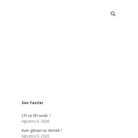
Sidebar
Son Yazılar
ilbet giriş
CPI ve SPI nedir ?
Ağustos 6, 2026
Kum gibisin ne demek ?
Ağustos 6, 2026