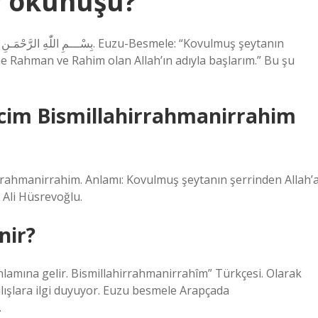
ir okunuşu?
ime Rahman ve Rahim olan Allah’ın adıyla başlarım.” Bu şu
acim Bismillahirrahmanirrahim
rahmanirrahim. Anlamı: Kovulmuş şeytanın şerrinden Allah’
 Ali Hüsrevoğlu.
nir?
nlamına gelir. Bismillahirrahmanirrahîm” Türkçesi. Olarak
lışlara ilgi duyuyor. Euzu besmele Arapçada
r.