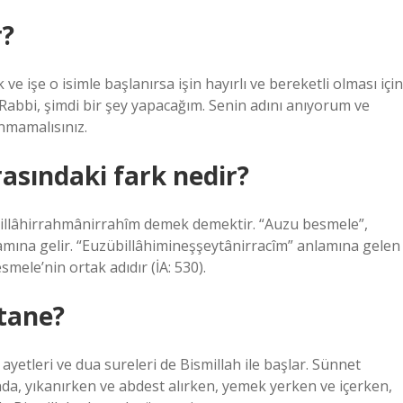
r?
ve işe o isimle başlanırsa işin hayırlı ve bereketli olması için
 Rabbi, şimdi bir şey yapacağım. Senin adını anıyorum ve
anmamalısınız.
asındaki fark nedir?
ismillâhirrahmânirrahîm demek demektir. “Auzu besmele”,
amına gelir. “Euzübillâhimineşşeytânirracîm” anlamına gelen
smele’nin ortak adıdır (İA: 530).
 tane?
 ayetleri ve dua sureleri de Bismillah ile başlar. Sünnet
da, yıkanırken ve abdest alırken, yemek yerken ve içerken,