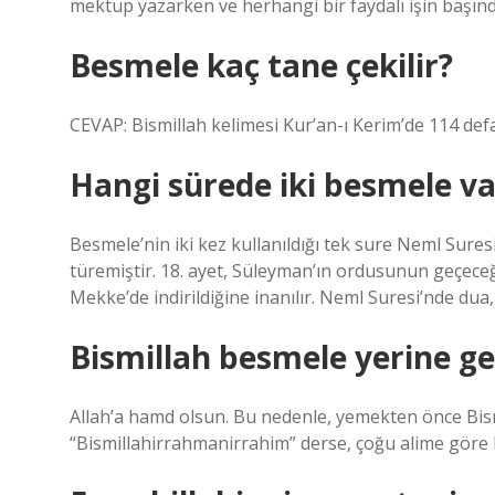
mektup yazarken ve herhangi bir faydalı işin başın
Besmele kaç tane çekilir?
CEVAP: Bismillah kelimesi Kur’an-ı Kerim’de 114 def
Hangi sürede iki besmele va
Besmele’nin iki kez kullanıldığı tek sure Neml Sure
türemiştir. 18. ayet, Süleyman’ın ordusunun geçeceği
Mekke’de indirildiğine inanılır. Neml Suresi’nde dua
Bismillah besmele yerine ge
Allah’a hamd olsun. Bu nedenle, yemekten önce Bism
“Bismillahirrahmanirrahim” derse, çoğu alime göre b