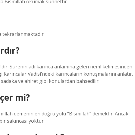
da Bismillah okumak sünnettir.
a tekrarlanmaktadır.
rdır?
si’dir. Surenin adı karınca anlamına gelen neml kelimesinden
 Karıncalar Vadisi’ndeki karıncaların konuşmalarını anlatır.
, sadaka ve ahiret gibi konulardan bahsedilir.
çer mi?
illah demenin en doğru yolu “Bismillah” demektir. Ancak,
ir sakıncası yoktur.