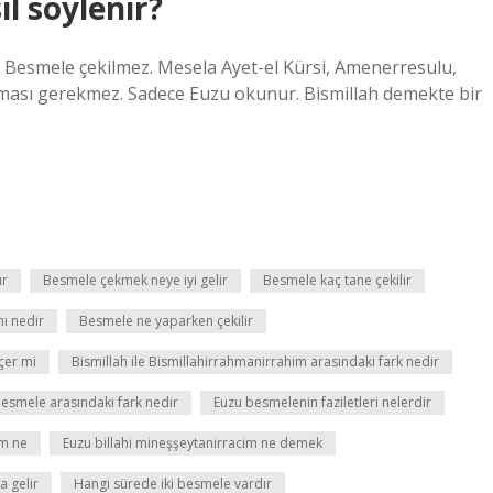
l söylenir?
Besmele çekilmez. Mesela Ayet-el Kürsi, Amenerresulu,
nması gerekmez. Sadece Euzu okunur. Bismillah demekte bir
ur
Besmele çekmek neye iyi gelir
Besmele kaç tane çekilir
mı nedir
Besmele ne yaparken çekilir
çer mi
Bismillah ile Bismillahirrahmanirrahim arasındaki fark nedir
besmele arasındaki fark nedir
Euzu besmelenin faziletleri nelerdir
im ne
Euzu billahi mineşşeytanirracim ne demek
a gelir
Hangi sürede iki besmele vardır