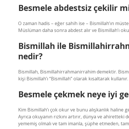
Besmele abdestsiz çekilir m
O zaman hadis – eğer sahih ise – Bismillah’ın müste
Müslüman daha sonra abdest alır ve Bismillah’ı okum
Bismillah ile Bismillahirra
nedir?
Bismillah, Bismillahirrahmanirrahim demektir. Bismil
kişi Bismillah’ı “Bismillah” olarak kısaltarak kullanır.
Besmele çekmek neye iyi gel
Kim Bismillah’ı çok okur ve bunu alışkanlık haline 
Ayrıca okuyanın rızkını artırır, dünya ve ahiretteki
yememiş olmalı ve tam imanla, şüphe etmeden, tam i