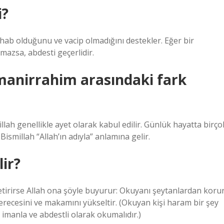
i?
hab olduğunu ve vacip olmadığını destekler. Eğer bir
azsa, abdesti geçerlidir.
hmanirrahim arasındaki fark
lah genellikle ayet olarak kabul edilir. Günlük hayatta birço
 Bismillah “Allah’ın adıyla” anlamına gelir.
ir?
getirirse Allah ona şöyle buyurur: Okuyanı şeytanlardan korur
 derecesini ve makamını yükseltir. (Okuyan kişi haram bir şey
manla ve abdestli olarak okumalıdır.)