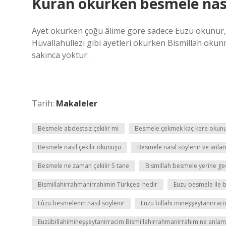
Kuran okurken besmele nası
Ayet okurken çoğu âlime göre sadece Euzu okunur, 
Hüvallahüllezi gibi ayetleri okurken Bismillah oku
sakınca yoktur.
Tarih:
Makaleler
Besmele abdestsiz çekilir mi
Besmele çekmek kaç kere okun
Besmele nasıl çekilir okunuşu
Besmele nasıl söylenir ve anla
Besmele ne zaman çekilir 5 tane
Bismillah besmele yerine ge
Bismillahirrahmanirrahimin Türkçesi nedir
Euzu besmele ile 
Eûzü besmelenin nasıl söylenir
Euzu billahi mineşşeytanirrac
Euzübillahimineşşeytanirracim Bismillahirrahmanirrahim ne anlam