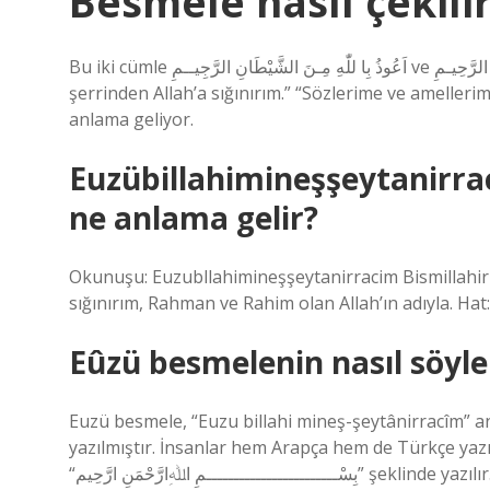
Besmele nasıl çekil
Bu iki cümle اَعُوذُ بِا للّٰهِ مِـنَ الشَّيْطَانِ الرَّجِيــمِ ve بِسْـــمِ اللّٰهِ الرَّحْمَـنِ الرَّحِيـمِ. Euzu-Besmele: “Kovulmuş şeytanın
şerrinden Allah’a sığınırım.” “Sözlerime ve ameller
anlama geliyor.
Euzübillahimineşşeytanirr
ne anlama gelir?
Okunuşu: Euzubllahimineşşeytanirracim Bismillahir
sığınırım, Rahman ve Rahim olan Allah’ın adıyla. Hat:
Eûzü besmelenin nasıl söyle
Euzü besmele, “Euzu billahi mineş-şeytânirracîm” a
yazılmıştır. İnsanlar hem Arapça hem de Türkçe yazı
“بِسْــــــــــــــــــــــــمِ اﷲِارَّحْمَنِ ارَّحِيم” şeklinde yazılı