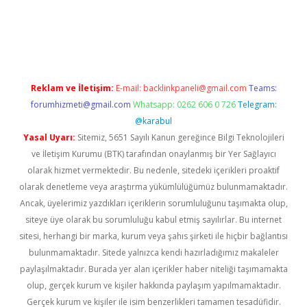
bet giriş
Reklam ve İletişim:
E-mail:
backlinkpaneli@gmail.com
Teams:
forumhizmeti@gmail.com
Whatsapp: 0262 606 0 726
Telegram:
@karabul
Yasal Uyarı:
Sitemiz, 5651 Sayılı Kanun gereğince Bilgi Teknolojileri
ve İletişim Kurumu (BTK) tarafından onaylanmış bir Yer Sağlayıcı
olarak hizmet vermektedir. Bu nedenle, sitedeki içerikleri proaktif
olarak denetleme veya araştırma yükümlülüğümüz bulunmamaktadır.
Ancak, üyelerimiz yazdıkları içeriklerin sorumluluğunu taşımakta olup,
siteye üye olarak bu sorumluluğu kabul etmiş sayılırlar. Bu internet
sitesi, herhangi bir marka, kurum veya şahıs şirketi ile hiçbir bağlantısı
bulunmamaktadır. Sitede yalnızca kendi hazırladığımız makaleler
paylaşılmaktadır. Burada yer alan içerikler haber niteliği taşımamakta
olup, gerçek kurum ve kişiler hakkında paylaşım yapılmamaktadır.
Gerçek kurum ve kişiler ile isim benzerlikleri tamamen tesadüfidir.