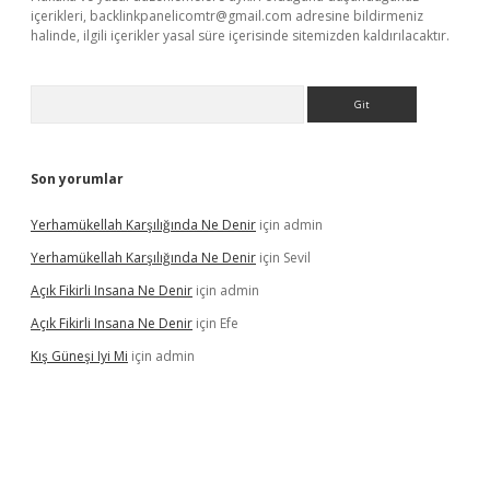
içerikleri,
backlinkpanelicomtr@gmail.com
adresine bildirmeniz
halinde, ilgili içerikler yasal süre içerisinde sitemizden kaldırılacaktır.
Arama
Son yorumlar
Yerhamükellah Karşılığında Ne Denir
için
admin
Yerhamükellah Karşılığında Ne Denir
için
Sevil
Açık Fikirli Insana Ne Denir
için
admin
Açık Fikirli Insana Ne Denir
için
Efe
Kış Güneşi Iyi Mi
için
admin