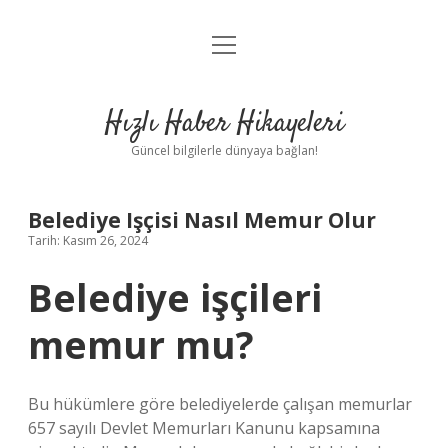
menüyü
Anasayfa
aç
Gizlilik Politikası
Hızlı Haber Hikayeleri
Yasal Uyarı
Güncel bilgilerle dünyaya bağlan!
Hakkımızda
Belediye Işçisi Nasıl Memur Olur
Tarih: Kasım 26, 2024
Belediye işçileri
memur mu?
Bu hükümlere göre belediyelerde çalışan memurlar
657 sayılı Devlet Memurları Kanunu kapsamına