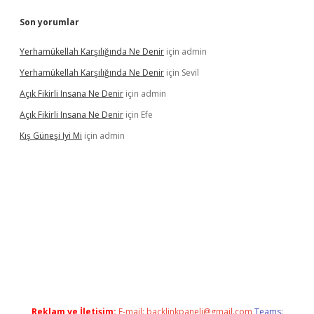
Son yorumlar
Yerhamükellah Karşılığında Ne Denir
için
admin
Yerhamükellah Karşılığında Ne Denir
için
Sevil
Açık Fikirli Insana Ne Denir
için
admin
Açık Fikirli Insana Ne Denir
için
Efe
Kış Güneşi Iyi Mi
için
admin
ş
Reklam ve İletişim:
E-mail:
backlinkpaneli@gmail.com
Teams: