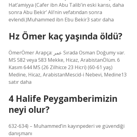
Hat’amiyya (Cafer ibn Abu Talib’in eski karısı, daha
sonra Abu Bekir’ Ali’nin vefatından sonra
evlendi.)Muhammed ibn Ebu Bekir3 satır daha
Hz Ömer kaç yaşında öldü?
ÖmerÖmer Arapça: عمر Sırada Osman Doğumy var.
MS 582 veya 583 Mekke, Hicaz, ArabistanÖlüm. 6
Kasım 644 MS (26 Zilhicce 23 Hicri) (60-61 yaş)
Medine, Hicaz, ArabistanMescid-i Nebevi, Medine13
satır daha
4 Halife Peygamberimizin
neyi olur?
632-634) – Muhammed’in kayınpederi ve güvendiği
danışmanı