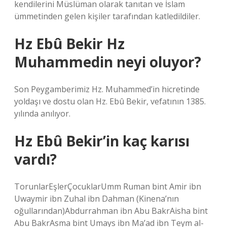
kendilerini Müslüman olarak tanıtan ve İslam
ümmetinden gelen kişiler tarafından katledildiler.
Hz Ebû Bekir Hz
Muhammedin neyi oluyor?
Son Peygamberimiz Hz. Muhammed’in hicretinde
yoldaşı ve dostu olan Hz. Ebû Bekir, vefatının 1385.
yılında anılıyor.
Hz Ebû Bekir’in kaç karısı
vardı?
TorunlarEşlerÇocuklarUmm Ruman bint Amir ibn
Uwaymir ibn Zuhal ibn Dahman (Kinena’nın
oğullarından)Abdurrahman ibn Abu BakrAisha bint
Abu BakrAsma bint Umays ibn Ma’ad ibn Teym al-