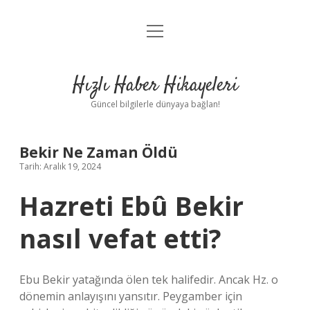
menüyü
Anasayfa
aç
Gizlilik Politikası
Hızlı Haber Hikayeleri
Yasal Uyarı
Güncel bilgilerle dünyaya bağlan!
Hakkımızda
Bekir Ne Zaman Öldü
Tarih: Aralık 19, 2024
Hazreti Ebû Bekir
nasıl vefat etti?
Ebu Bekir yatağında ölen tek halifedir. Ancak Hz. o
dönemin anlayışını yansıtır. Peygamber için