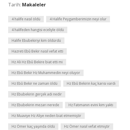
Tarih:
Makaleler
4 halife nasıl öldü
4 Halife Peygamberimizin neyi olur
4 halifeden hangisi eceliyle öldü
Halife Ebubekiriyi kim öldürdü
Hazreti Ebû Bekir nasıl vefat etti
Hz Ali Hz Ebû Bekire biat etti mi
Hz Ebû Bekir Hz Muhammedin neyi oluyor
Hz Ebû Bekir ne zaman öldü
Hz Ebû Bekirin kaç karısı vardı
Hz Ebubekirin gerçek adı nedir
Hz Ebubekirin mezarı nerede
Hz Fatımanın evini kim yaktı
Hz Muaviye Hz Aliye neden biat etmemiştir
Hz Ömer kaç yaşında öldü
Hz Ömer nasıl vefat etmiştir