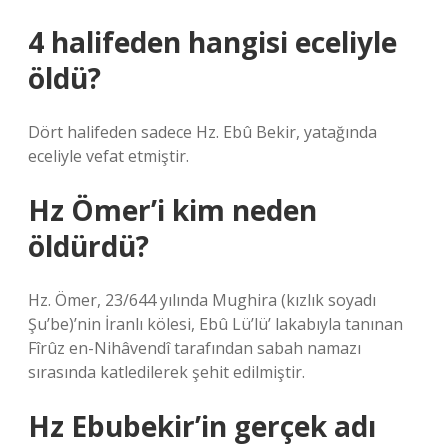
4 halifeden hangisi eceliyle
öldü?
Dört halifeden sadece Hz. Ebû Bekir, yatağında
eceliyle vefat etmiştir.
Hz Ömer’i kim neden
öldürdü?
Hz. Ömer, 23/644 yılında Mughira (kızlık soyadı
Şu’be)’nin İranlı kölesi, Ebû Lü’lü’ lakabıyla tanınan
Fîrûz en-Nihâvendî tarafından sabah namazı
sırasında katledilerek şehit edilmiştir.
Hz Ebubekir’in gerçek adı