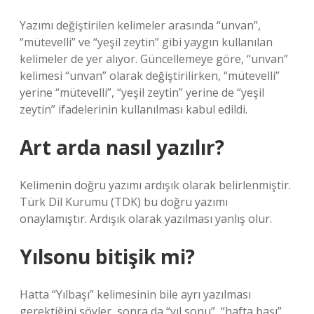
Yazımı değiştirilen kelimeler arasında “unvan”,
“mütevelli” ve “yeşil zeytin” gibi yaygın kullanılan
kelimeler de yer alıyor. Güncellemeye göre, “unvan”
kelimesi “unvan” olarak değiştirilirken, “mütevelli”
yerine “mütevelli”, “yeşil zeytin” yerine de “yeşil
zeytin” ifadelerinin kullanılması kabul edildi.
Art arda nasıl yazılır?
Kelimenin doğru yazımı ardışık olarak belirlenmiştir.
Türk Dil Kurumu (TDK) bu doğru yazımı
onaylamıştır. Ardışık olarak yazılması yanlış olur.
Yılsonu bitişik mi?
Hatta “Yılbaşı” kelimesinin bile ayrı yazılması
gerektiğini söyler, sonra da “yıl sonu”, “hafta başı”,