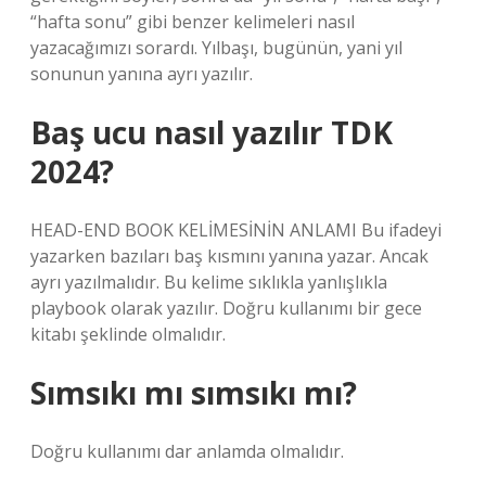
“hafta sonu” gibi benzer kelimeleri nasıl
yazacağımızı sorardı. Yılbaşı, bugünün, yani yıl
sonunun yanına ayrı yazılır.
Baş ucu nasıl yazılır TDK
2024?
HEAD-END BOOK KELİMESİNİN ANLAMI Bu ifadeyi
yazarken bazıları baş kısmını yanına yazar. Ancak
ayrı yazılmalıdır. Bu kelime sıklıkla yanlışlıkla
playbook olarak yazılır. Doğru kullanımı bir gece
kitabı şeklinde olmalıdır.
Sımsıkı mı sımsıkı mı?
Doğru kullanımı dar anlamda olmalıdır.