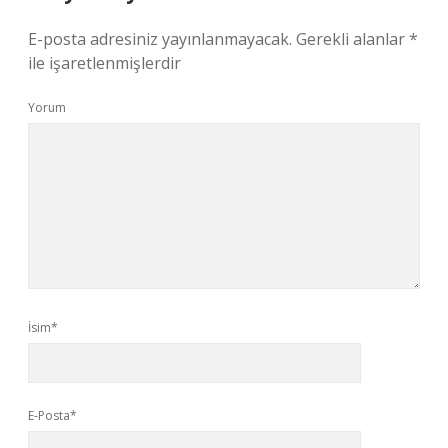
E-posta adresiniz yayınlanmayacak.
Gerekli alanlar
*
ile işaretlenmişlerdir
Yorum
İsim*
E-Posta*