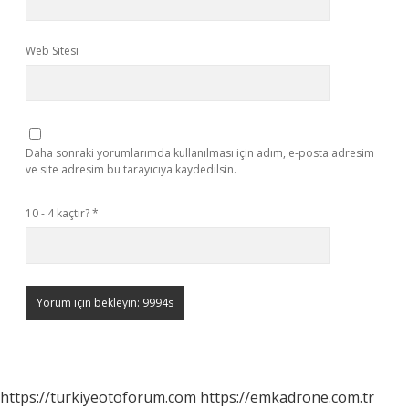
Web Sitesi
Daha sonraki yorumlarımda kullanılması için adım, e-posta adresim
ve site adresim bu tarayıcıya kaydedilsin.
10 - 4 kaçtır?
*
https://turkiyeotoforum.com
https://emkadrone.com.tr