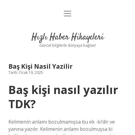
menüyü
Anasayfa
aç
Gizlilik Politikası
Hızlı Haber Hikayeleri
Yasal Uyarı
Güncel bilgilerle dünyaya bağlan!
Hakkımızda
Baş Kişi Nasil Yazilir
Tarih: Ocak 19, 2025
Baş kişi nasıl yazılır
TDK?
Kelimenin anlamı bozulmamışsa bu ek -ki’dir ve
yanına yazılır. Kelimenin anlamı bozulmuşsa ki