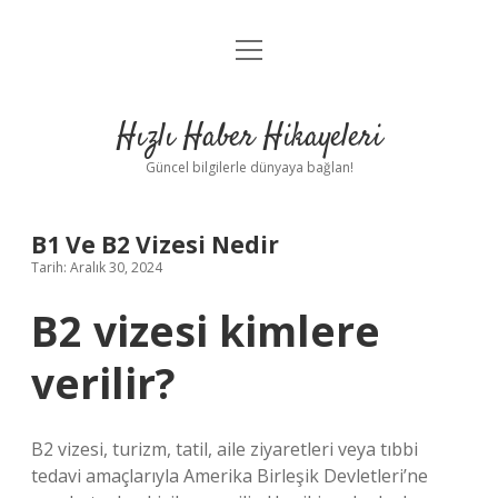
menüyü
Anasayfa
aç
Gizlilik Politikası
Hızlı Haber Hikayeleri
Yasal Uyarı
Güncel bilgilerle dünyaya bağlan!
Hakkımızda
B1 Ve B2 Vizesi Nedir
Tarih: Aralık 30, 2024
B2 vizesi kimlere
verilir?
B2 vizesi, turizm, tatil, aile ziyaretleri veya tıbbi
tedavi amaçlarıyla Amerika Birleşik Devletleri’ne