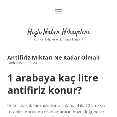
menüyü
Anasayfa
aç
Gizlilik Politikası
Hızlı Haber Hikayeleri
Yasal Uyarı
Güncel bilgilerle dünyaya bağlan!
Hakkımızda
Antifiriz Miktarı Ne Kadar Olmalı
Tarih: Kasım 7, 2024
1 arabaya kaç litre
antifiriz konur?
Genel olarak bir radyatör ortalama 4 ila 10 litre su
tutabilir. Ancak bu oranlar aracın büyüklüğüne ve