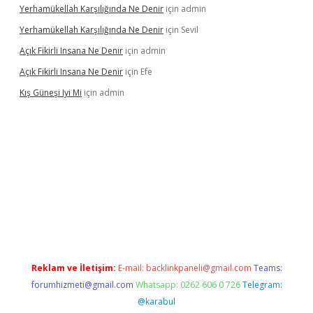
Yerhamükellah Karşılığında Ne Denir
için
admin
Yerhamükellah Karşılığında Ne Denir
için
Sevil
Açık Fikirli Insana Ne Denir
için
admin
Açık Fikirli Insana Ne Denir
için
Efe
Kış Güneşi Iyi Mi
için
admin
ş
Reklam ve İletişim:
E-mail:
backlinkpaneli@gmail.com
Teams:
forumhizmeti@gmail.com
Whatsapp: 0262 606 0 726
Telegram:
@karabul