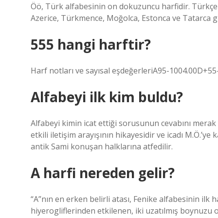
Öö, Türk alfabesinin on dokuzuncu harfidir. Türkçen
Azerice, Türkmence, Moğolca, Estonca ve Tatarca gibi
555 hangi harftir?
Harf notları ve sayısal eşdeğerleriA95-1004.00D+5
Alfabeyi ilk kim buldu?
Alfabeyi kimin icat ettiği sorusunun cevabını merak ed
etkili iletişim arayışının hikayesidir ve icadı M.Ö.’y
antik Sami konuşan halklarına atfedilir.
A harfi nereden gelir?
“A”nın en erken belirli atası, Fenike alfabesinin ilk ha
hiyerogliflerinden etkilenen, iki uzatılmış boynuzu 