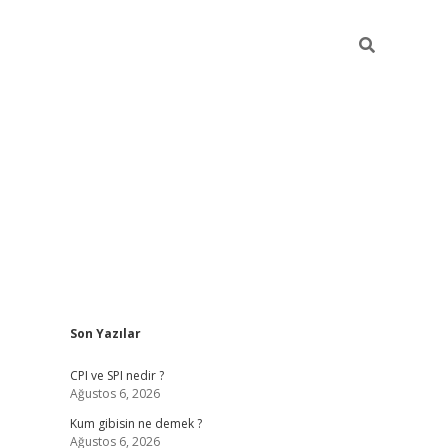
Sidebar
Son Yazılar
ilbet giriş
CPI ve SPI nedir ?
Ağustos 6, 2026
Kum gibisin ne demek ?
Ağustos 6, 2026