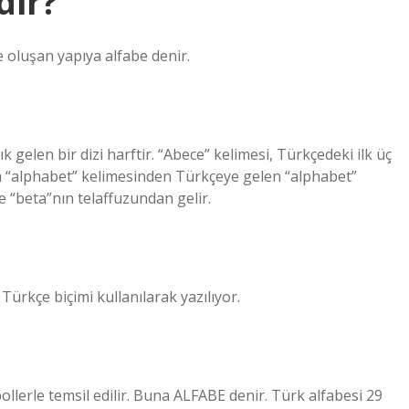
dir?
yle oluşan yapıya alfabe denir.
lık gelen bir dizi harftir. “Abece” kelimesi, Türkçedeki ilk üç
a “alphabet” kelimesinden Türkçeye gelen “alphabet”
ve “beta”nın telaffuzundan gelir.
Türkçe biçimi kullanılarak yazılıyor.
llerle temsil edilir. Buna ALFABE denir. Türk alfabesi 29