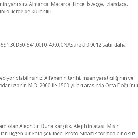
in yanı sıra Almanca, Macarca, Fince, İsveççe, İzlandaca,
 dillerde de kullanılır.
5-591.30D50-541.00F0-490.00NASürekli0.0012 satır daha
iyor olabilirsiniz. Alfabenin tarihi, insan yaratıcılığının ve
e kadar uzanır. M.Ö. 2000 ile 1500 yılları arasında Orta Doğu’nu
rfi olan Aleph’tir. Buna karşılık, Aleph’in atası, Mısır
olan üçgen bir kafa şeklinde, Proto-Sinaitik formda bir öküz