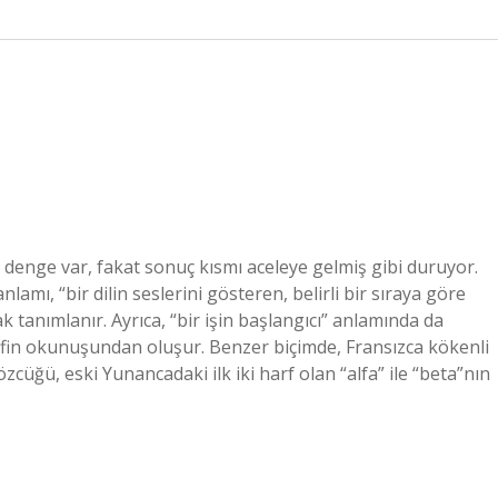
denge var, fakat sonuç kısmı aceleye gelmiş gibi duruyor.
amı, “bir dilin seslerini gösteren, belirli bir sıraya göre
ak tanımlanır. Ayrıca, “bir işin başlangıcı” anlamında da
harfin okunuşundan oluşur. Benzer biçimde, Fransızca kökenli
üğü, eski Yunancadaki ilk iki harf olan “alfa” ile “beta”nın