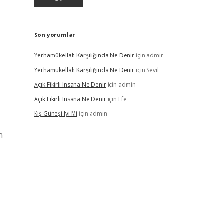
Son yorumlar
Yerhamükellah Karşılığında Ne Denir
için
admin
Yerhamükellah Karşılığında Ne Denir
için
Sevil
Açık Fikirli Insana Ne Denir
için
admin
Açık Fikirli Insana Ne Denir
için
Efe
Kış Güneşi Iyi Mi
için
admin
n