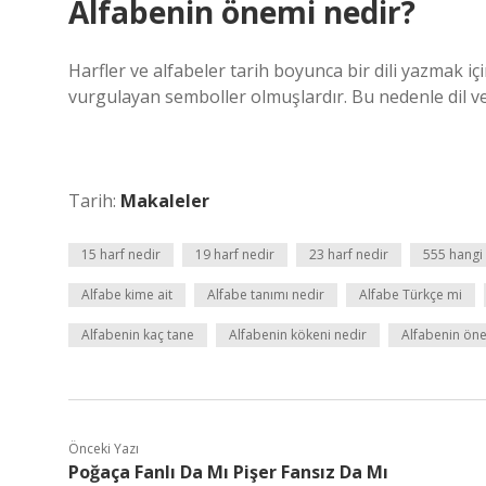
Alfabenin önemi nedir?
Harfler ve alfabeler tarih boyunca bir dili yazmak i
vurgulayan semboller olmuşlardır. Bu nedenle dil ve
Tarih:
Makaleler
15 harf nedir
19 harf nedir
23 harf nedir
555 hangi 
Alfabe kime ait
Alfabe tanımı nedir
Alfabe Türkçe mi
Alfabenin kaç tane
Alfabenin kökeni nedir
Alfabenin öne
Önceki Yazı
Poğaça Fanlı Da Mı Pişer Fansız Da Mı