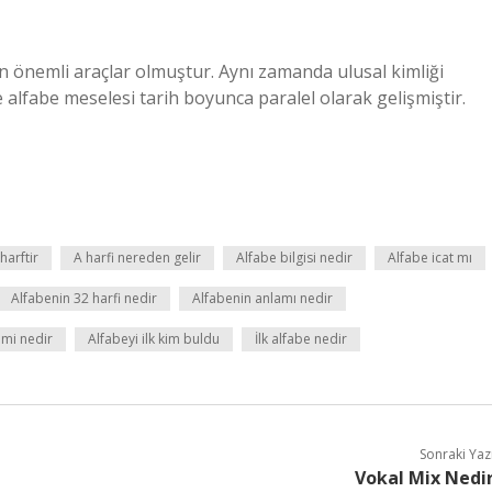
çin önemli araçlar olmuştur. Aynı zamanda ulusal kimliği
 alfabe meselesi tarih boyunca paralel olarak gelişmiştir.
harftir
A harfi nereden gelir
Alfabe bilgisi nedir
Alfabe icat mı
Alfabenin 32 harfi nedir
Alfabenin anlamı nedir
mi nedir
Alfabeyi ilk kim buldu
İlk alfabe nedir
Sonraki Yaz
Vokal Mix Nedi