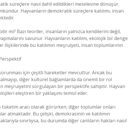
tik süreçlere nasıl dahil edildikleri meselesine dönüşür.
ümkündür. Hayvanların demokratik süreçlere katılımı, insan
ktedir.
ir mi? Bazı teoriler, insanların yalnızca kendilerini değil,
yapmalarını savunur. Hayvanların katılımı, ekolojik bir denge
ar ilişkilerinde bu katılımın meşruiyeti, insan toplumlarının
 Perspektif
orunması için çeşitli hareketler mevcuttur. Ancak bu
 kalmayıp, diğer kültürel bağlamlarda da önemli bir rol
tin meşruiyetini sorgulayan bir perspektife sahiptir. Hayvan
olojileri eleştiren bir yaklaşımı temsil eder.
a tüketim aracı olarak görürken, diğer toplumlar onları
ar atmaktadır. Bu çelişki, demokrasinin ve katılımın
aklarıyla sınırlıysa, bu durumda diğer canlıların hakları nasıl