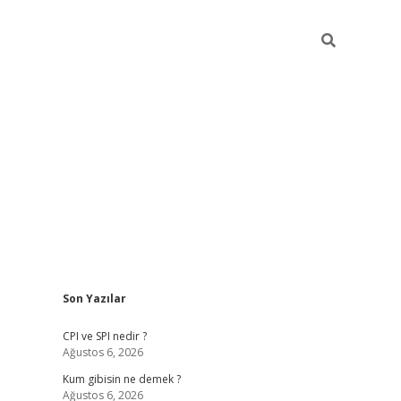
Sidebar
Son Yazılar
ilbet giriş
CPI ve SPI nedir ?
Ağustos 6, 2026
Kum gibisin ne demek ?
Ağustos 6, 2026