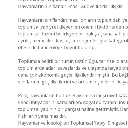
Hayvanların Sınıflandırılması: Güç ve İktidar İlişkisi
Hayvanların sınıflandırılması, onların toplumdaki yer
toplumsal yapıyı etkileyen en önemli faktörlerden bir
toplumsal düzeni belirleyen bir bakış açısına sahip o
ayrılır; memeliler, kuşlar, sürüngenler gibi kategorile
ötesinde bir ideolojik boyut bulunur.
Toplumda belirli bir türün üstünlüğü, tarihsel olar
toplumlarda atlar, savaşlarda ve ulaşımda hayati ö
daha çok ekonomik güçle ilişkilendirilmiştir. Bu b
sınıflarının güç ilişkilerini ve üretim biçimlerini de ya
Peki, hayvanların bu türsel ayrımına meşruiyet kazand
kendi ihtiyaçlarını karşılarken, doğal dünyanın unsu
toplumsal yapının bir parçası haline getirmiştir. Ha
ilişkilerin yansımasıdır.
Hayvanlar ve İdeolojiler: Toplumsal Yapıyı Simgese