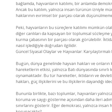
bağlamda, hayvanların katılımı, bir anlamda demokra
Ancak bu katılım, yalnızca insan türünün izniyle m
haklarının evrimsel bir parçası olarak düşünülmeme
Peki, hayvanların bu süreçlere katılımı mümkün olabil
diğer canlıları da kapsayan bir toplumsal sözleşme 
kurma çabasının bir parçası olarak görülebilir. İktid
nasıl işlediğiyle doğrudan ilgilidir.
Güncel Siyasal Olaylar ve Hayvanlar: Karşılaştırmalı
Bugün, dünya genelinde hayvan hakları ve onların k
hareketlerin etkisi, yalnızca Batı dünyasında sınırlı
oynamaktadır. Bu tür hareketler, iktidarın ve devle
hakları, güç ilişkilerini ve bu ilişkilerin dayandığı ide
Bununla birlikte, bazı toplumlar, hayvanları yalnızc
koruma ve saygı gösterme açısından daha ileri adıml
sınırlarını gösterir. Eğer demokrasi, yalnızca insan h
korunacaktır?