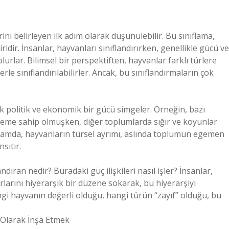
ini belirleyen ilk adım olarak düşünülebilir. Bu sınıflama,
idir. İnsanlar, hayvanları sınıflandırırken, genellikle gücü ve
lurlar. Bilimsel bir perspektiften, hayvanlar farklı türlere
rle sınıflandırılabilirler. Ancak, bu sınıflandırmaların çok
ak politik ve ekonomik bir gücü simgeler. Örneğin, bazı
neme sahip olmuşken, diğer toplumlarda sığır ve koyunlar
ağlamda, hayvanların türsel ayrımı, aslında toplumun egemen
nsıtır.
ıran nedir? Buradaki güç ilişkileri nasıl işler? İnsanlar,
rlarını hiyerarşik bir düzene sokarak, bu hiyerarşiyi
ngi hayvanın değerli olduğu, hangi türün “zayıf” olduğu, bu
l Olarak İnşa Etmek