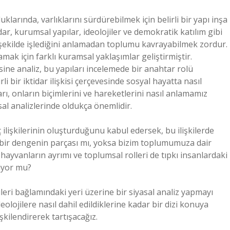
klarında, varlıklarını sürdürebilmek için belirli bir yapı inşa
ar, kurumsal yapılar, ideolojiler ve demokratik katılım gibi
 şekilde işlediğini anlamadan toplumu kavrayabilmek zordur.
ak için farklı kuramsal yaklaşımlar geliştirmiştir.
sine analiz, bu yapıları incelemede bir anahtar rolü
li bir iktidar ilişkisi çerçevesinde sosyal hayatta nasıl
arı, onların biçimlerini ve hareketlerini nasıl anlamamız
al analizlerinde oldukça önemlidir.
ç ilişkilerinin oluşturduğunu kabul edersek, bu ilişkilerde
k bir dengenin parçası mı, yoksa bizim toplumumuza dair
hayvanların ayrımı ve toplumsal rolleri de tıpkı insanlardaki
miyor mu?
leri bağlamındaki yeri üzerine bir siyasal analiz yapmayı
olojilere nasıl dahil edildiklerine kadar bir dizi konuya
şkilendirerek tartışacağız.