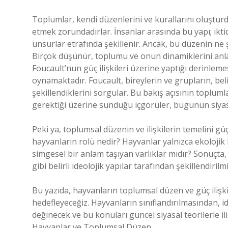
Toplumlar, kendi düzenlerini ve kurallarını oluşturdu
etmek zorundadırlar. İnsanlar arasında bu yapı; iktid
unsurlar etrafında şekillenir. Ancak, bu düzenin ne
Birçok düşünür, toplumu ve onun dinamiklerini anlam
Foucault’nun güç ilişkileri üzerine yaptığı derinleme
oynamaktadır. Foucault, bireylerin ve grupların, belir
şekillendiklerini sorgular. Bu bakış açısının topluml
gerektiği üzerine sunduğu içgörüler, bugünün siyas
Peki ya, toplumsal düzenin ve ilişkilerin temelini gü
hayvanların rolü nedir? Hayvanlar yalnızca ekoloji
simgesel bir anlam taşıyan varlıklar mıdır? Sonuçta, 
gibi belirli ideolojik yapılar tarafından şekillendiril
Bu yazıda, hayvanların toplumsal düzen ve güç ilişki
hedefleyeceğiz. Hayvanların sınıflandırılmasından, ide
değinecek ve bu konuları güncel siyasal teorilerle ili
Hayvanlar ve Toplumsal Düzen