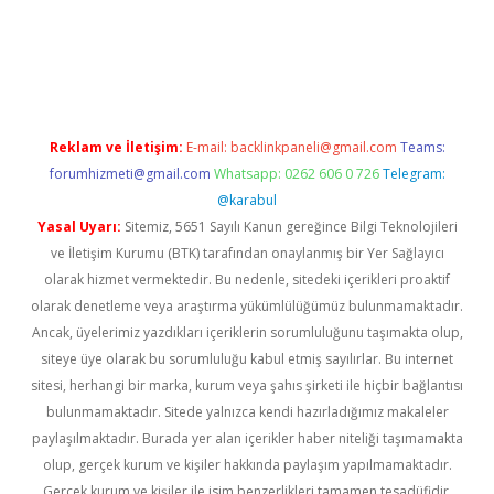
t giriş
Reklam ve İletişim:
E-mail:
backlinkpaneli@gmail.com
Teams:
forumhizmeti@gmail.com
Whatsapp: 0262 606 0 726
Telegram:
@karabul
Yasal Uyarı:
Sitemiz, 5651 Sayılı Kanun gereğince Bilgi Teknolojileri
ve İletişim Kurumu (BTK) tarafından onaylanmış bir Yer Sağlayıcı
olarak hizmet vermektedir. Bu nedenle, sitedeki içerikleri proaktif
olarak denetleme veya araştırma yükümlülüğümüz bulunmamaktadır.
Ancak, üyelerimiz yazdıkları içeriklerin sorumluluğunu taşımakta olup,
siteye üye olarak bu sorumluluğu kabul etmiş sayılırlar. Bu internet
sitesi, herhangi bir marka, kurum veya şahıs şirketi ile hiçbir bağlantısı
bulunmamaktadır. Sitede yalnızca kendi hazırladığımız makaleler
paylaşılmaktadır. Burada yer alan içerikler haber niteliği taşımamakta
olup, gerçek kurum ve kişiler hakkında paylaşım yapılmamaktadır.
Gerçek kurum ve kişiler ile isim benzerlikleri tamamen tesadüfidir.