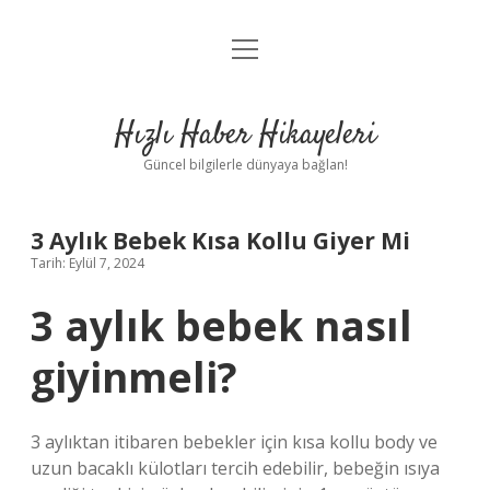
menüyü
Anasayfa
aç
Gizlilik Politikası
Hızlı Haber Hikayeleri
Yasal Uyarı
Güncel bilgilerle dünyaya bağlan!
Hakkımızda
3 Aylık Bebek Kısa Kollu Giyer Mi
Tarih: Eylül 7, 2024
3 aylık bebek nasıl
giyinmeli?
3 aylıktan itibaren bebekler için kısa kollu body ve
uzun bacaklı külotları tercih edebilir, bebeğin ısıya