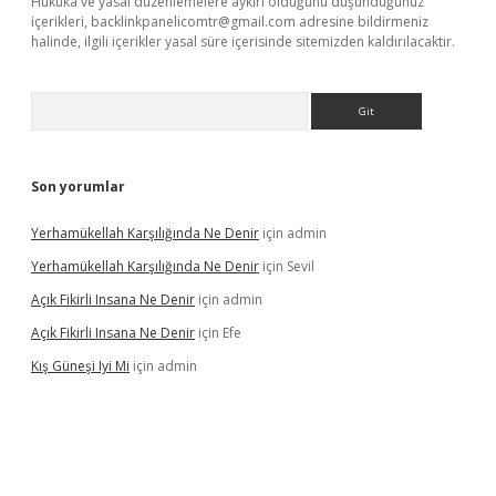
Hukuka ve yasal düzenlemelere aykırı olduğunu düşündüğünüz
içerikleri,
backlinkpanelicomtr@gmail.com
adresine bildirmeniz
halinde, ilgili içerikler yasal süre içerisinde sitemizden kaldırılacaktır.
Arama
Son yorumlar
Yerhamükellah Karşılığında Ne Denir
için
admin
Yerhamükellah Karşılığında Ne Denir
için
Sevil
Açık Fikirli Insana Ne Denir
için
admin
Açık Fikirli Insana Ne Denir
için
Efe
Kış Güneşi Iyi Mi
için
admin