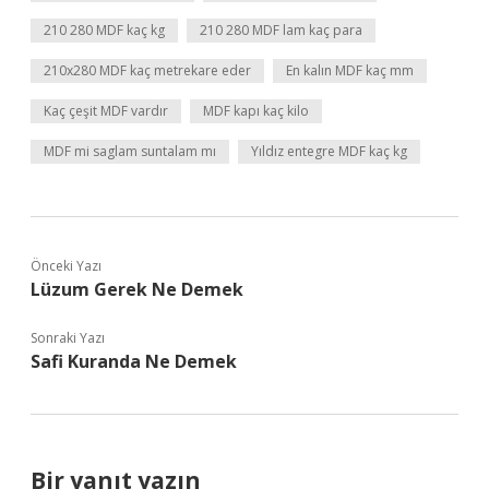
210 280 MDF kaç kg
210 280 MDF lam kaç para
210x280 MDF kaç metrekare eder
En kalın MDF kaç mm
Kaç çeşit MDF vardır
MDF kapı kaç kilo
MDF mi saglam suntalam mı
Yıldız entegre MDF kaç kg
Önceki Yazı
Lüzum Gerek Ne Demek
Sonraki Yazı
Safi Kuranda Ne Demek
Bir yanıt yazın