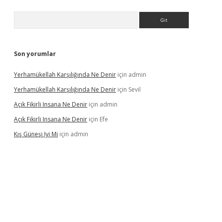
Arama
Son yorumlar
Yerhamükellah Karşılığında Ne Denir
için
admin
Yerhamükellah Karşılığında Ne Denir
için
Sevil
Açık Fikirli Insana Ne Denir
için
admin
Açık Fikirli Insana Ne Denir
için
Efe
Kış Güneşi Iyi Mi
için
admin
riş