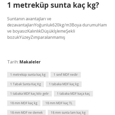
1 metreküp sunta kaç kg?
Suntanın avantajları ve
dezavantajlarıYoğunluk620kg/m3Boya durumuHam
ve boyasızKalınlıkDüşükİşlemeŞekli
bozukYüzeyZımparalanmamış
Tarih:
Makaleler
1 metreküp sunta kaç kg
1 sınıf MDF nedir
1 Tabak Sunta Kaç Kg
1 tabaka MDF kaç kg
1 tabaka MDF kaç kilo gelir
1 tabaka MDF kaça kaç
18 mm MDF kaç kg
18 mm MDF kaç TL
18 mm MDF ne demek
18 mm sunta lam kaç kg