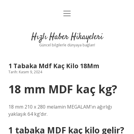
menüyü
Anasayfa
aç
Gizlilik Politikası
Hızlı Haber Hikayeleri
Yasal Uyarı
Güncel bilgilerle dünyaya bağlan!
Hakkımızda
1 Tabaka Mdf Kaç Kilo 18Mm
Tarih: Kasım 9, 2024
18 mm MDF kaç kg?
18 mm 210 x 280 melamin MEGALAM’ın ağırlığı
yaklaşık 64 kg’dır.
1 tabaka MDF kaç kilo gelir?