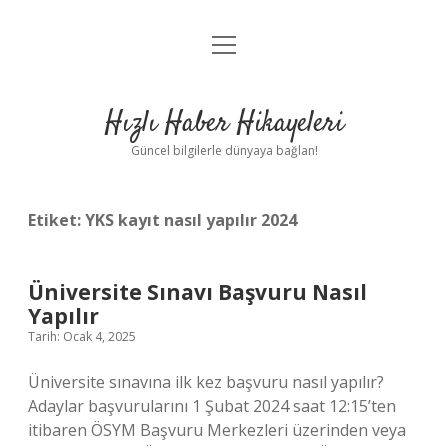
menüyü
Anasayfa
aç
Gizlilik Politikası
Hızlı Haber Hikayeleri
Yasal Uyarı
Güncel bilgilerle dünyaya bağlan!
Hakkımızda
Etiket:
YKS kayıt nasıl yapılır 2024
Üniversite Sınavı Başvuru Nasıl
Yapılır
Tarih: Ocak 4, 2025
Üniversite sınavına ilk kez başvuru nasıl yapılır?
Adaylar başvurularını 1 Şubat 2024 saat 12:15’ten
itibaren ÖSYM Başvuru Merkezleri üzerinden veya