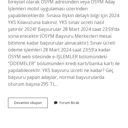
bireysel olarak ÖSYM adresinden veya ÖSYM Aday
İşlemleri mobil uygulaması üzerinden
yapabileceklerdir. Sınava ilişkin detaylı bilgi için 2024
YKS Kılavuzuna bakınız. YKS sınav ücreti nasıl
yatırılır 2024? Başvurular 28 Mart 2024 saat 23:59’da
sona erecektir (ÖSYM Başvuru Merkezleri mesai
bitimine kadar başvurular alınacaktır). Sınav ücreti
ödeme işlemleri 28 Mart 2024 saat 23:59’a kadar
ÖSYM web sitesinde e-İŞLEMLER bölümündeki
“ÖDEMELER” bölümünden kredi kartı/banka kartı ile
yapılabilecektir. YKS başvuru ücreti ne kadar? Geç
başvuru yapan adaylar, normal başvurularda
oturum başına 295 TL…
Üniversite
Devamını okuyun
Yorum Bırak
Sınavı
Başvuru
Nasıl
Yapılır