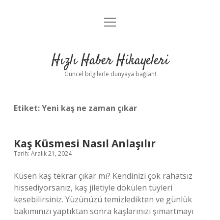
menüyü
Anasayfa
aç
Gizlilik Politikası
Hızlı Haber Hikayeleri
Yasal Uyarı
Güncel bilgilerle dünyaya bağlan!
Hakkımızda
Etiket:
Yeni kaş ne zaman çıkar
Kaş Küsmesi Nasıl Anlaşılır
Tarih: Aralık 21, 2024
Küsen kaş tekrar çıkar mı? Kendinizi çok rahatsız
hissediyorsanız, kaş jiletiyle dökülen tüyleri
kesebilirsiniz. Yüzünüzü temizledikten ve günlük
bakımınızı yaptıktan sonra kaşlarınızı şımartmayı