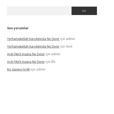
Arama
Son yorumlar
Yerhamükellah Karşılığında Ne Denir
için
admin
Yerhamükellah Karşılığında Ne Denir
için
Sevil
Açık Fikirli Insana Ne Denir
için
admin
Açık Fikirli Insana Ne Denir
için
Efe
Kış Güneşi Iyi Mi
için
admin
iriş