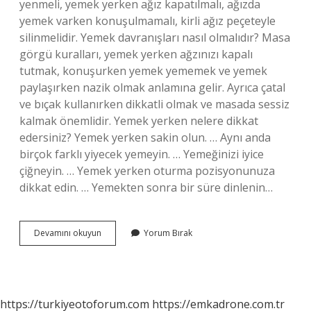
yenmeli, yemek yerken ağız kapatılmalı, ağızda
yemek varken konuşulmamalı, kirli ağız peçeteyle
silinmelidir. Yemek davranışları nasıl olmalıdır? Masa
görgü kuralları, yemek yerken ağzınızı kapalı
tutmak, konuşurken yemek yememek ve yemek
paylaşırken nazik olmak anlamına gelir. Ayrıca çatal
ve bıçak kullanırken dikkatli olmak ve masada sessiz
kalmak önemlidir. Yemek yerken nelere dikkat
edersiniz? Yemek yerken sakin olun. … Aynı anda
birçok farklı yiyecek yemeyin. … Yemeğinizi iyice
çiğneyin. … Yemek yerken oturma pozisyonunuza
dikkat edin. … Yemekten sonra bir süre dinlenin…
Yemek
Devamını okuyun
Yorum Bırak
Yerken
Yapılması
Güzel
Olan
Bir
https://turkiyeotoforum.com
https://emkadrone.com.tr
Davranış