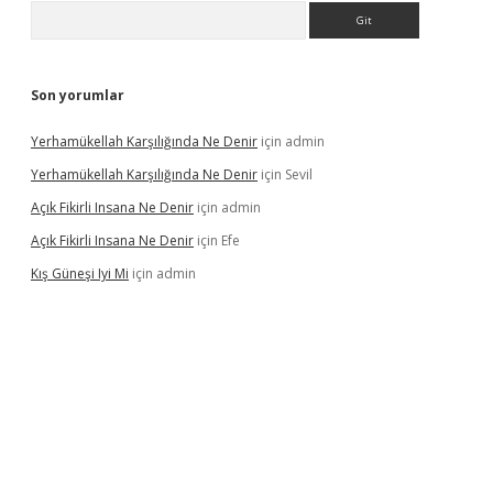
Arama
Son yorumlar
Yerhamükellah Karşılığında Ne Denir
için
admin
Yerhamükellah Karşılığında Ne Denir
için
Sevil
Açık Fikirli Insana Ne Denir
için
admin
Açık Fikirli Insana Ne Denir
için
Efe
Kış Güneşi Iyi Mi
için
admin
riş