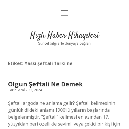
menüyü
Anasayfa
aç
Gizlilik Politikası
Hızlı Haber Hikayeleri
Yasal Uyarı
Güncel bilgilerle dünyaya bağlan!
Hakkımızda
Etiket:
Yassı şeftali farkı ne
Olgun Şeftali Ne Demek
Tarih: Aralık 22, 2024
Şeftali argoda ne anlama gelir? Şeftali kelimesinin
günlük dildeki anlamı 1900’lü yılların başlarında
belgelenmiştir. “Şeftali” kelimesi en azından 17.
yüzyıldan beri özellikle sevimli veya çekici bir kişi için