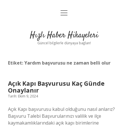
menüyü
Anasayfa
aç
Gizlilik Politikası
Hızlı Haber Hikayeleri
Yasal Uyarı
Güncel bilgilerle dünyaya bağlan!
Hakkımızda
Etiket:
Yardım başvurusu ne zaman belli olur
Açık Kapı Başvurusu Kaç Günde
Onaylanır
Tarih: Ekim 9, 2024
Açık Kapı başvurusu kabul olduğunu nasıl anlarız?
Başvuru Talebi Başvurularınızı valilik ve ilçe
kaymakamlıklarındaki açık kapı birimlerine