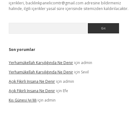
içerikleri,
backlinkpanelicomtr@gmail.com
adresine bildirmeniz
halinde, ilgili içerikler yasal süre içerisinde sitemizden kaldırılacaktır.
Arama
Son yorumlar
Yerhamükellah Karşılığında Ne Denir
için
admin
Yerhamükellah Karşılığında Ne Denir
için
Sevil
Açık Fikirli Insana Ne Denir
için
admin
Açık Fikirli Insana Ne Denir
için
Efe
Kış Güneşi Iyi Mi
için
admin