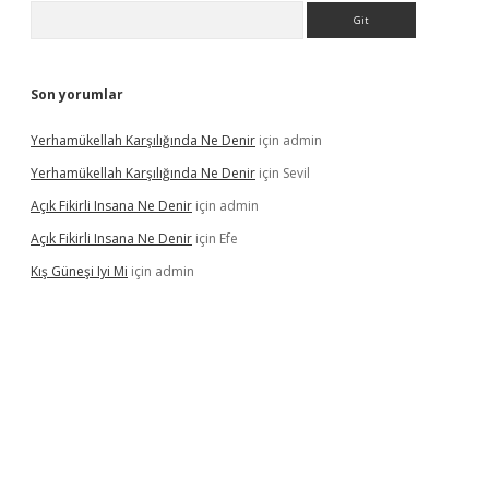
Arama
Son yorumlar
Yerhamükellah Karşılığında Ne Denir
için
admin
Yerhamükellah Karşılığında Ne Denir
için
Sevil
Açık Fikirli Insana Ne Denir
için
admin
Açık Fikirli Insana Ne Denir
için
Efe
Kış Güneşi Iyi Mi
için
admin
giriş