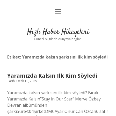
menüyü
Anasayfa
aç
Gizlilik Politikası
Hızlı Haber Hikayeleri
Yasal Uyarı
Güncel bilgilerle dünyaya bağlan!
Hakkımızda
Etiket:
Yaramızda kalsın şarkısını ilk kim söyledi
Yaramızda Kalsın Ilk Kim Söyledi
Tarih: Ocak 10, 2025
Yaramızda kalsın şarkısını ilk kim söyledi? Bırak
Yaramızda Kalsın”Stay in Our Scar” Merve Özbey
Devran albümünden
şarkıSüre4:04ŞirketDMCAyarıOnur Can Özcan6 satır