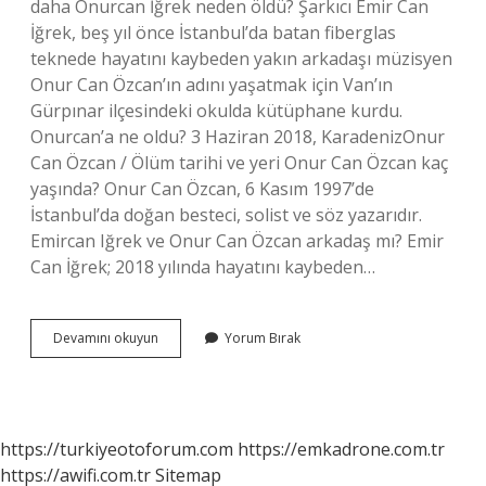
daha Onurcan İğrek neden öldü? Şarkıcı Emir Can
İğrek, beş yıl önce İstanbul’da batan fiberglas
teknede hayatını kaybeden yakın arkadaşı müzisyen
Onur Can Özcan’ın adını yaşatmak için Van’ın
Gürpınar ilçesindeki okulda kütüphane kurdu.
Onurcan’a ne oldu? 3 Haziran 2018, KaradenizOnur
Can Özcan / Ölüm tarihi ve yeri Onur Can Özcan kaç
yaşında? Onur Can Özcan, 6 Kasım 1997’de
İstanbul’da doğan besteci, solist ve söz yazarıdır.
Emircan Iğrek ve Onur Can Özcan arkadaş mı? Emir
Can İğrek; 2018 yılında hayatını kaybeden…
Yaramızda
Devamını okuyun
Yorum Bırak
Kalsın
Ilk
Kim
Söyledi
https://turkiyeotoforum.com
https://emkadrone.com.tr
https://awifi.com.tr
Sitemap