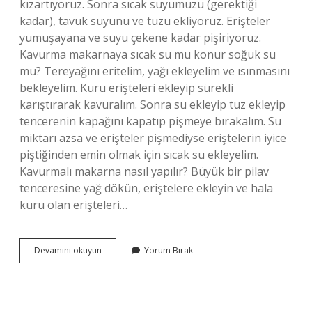
kızartıyoruz. Sonra sıcak suyumuzu (gerektiği
kadar), tavuk suyunu ve tuzu ekliyoruz. Erişteler
yumuşayana ve suyu çekene kadar pişiriyoruz.
Kavurma makarnaya sıcak su mu konur soğuk su
mu? Tereyağını eritelim, yağı ekleyelim ve ısınmasını
bekleyelim. Kuru erişteleri ekleyip sürekli
karıştırarak kavuralım. Sonra su ekleyip tuz ekleyip
tencerenin kapağını kapatıp pişmeye bırakalım. Su
miktarı azsa ve erişteler pişmediyse eriştelerin iyice
piştiğinden emin olmak için sıcak su ekleyelim.
Kavurmalı makarna nasıl yapılır? Büyük bir pilav
tenceresine yağ dökün, eriştelere ekleyin ve hala
kuru olan erişteleri…
Yağda
Devamını okuyun
Yorum Bırak
Kavrulmuş
Makarna
Nasıl
Yapılır