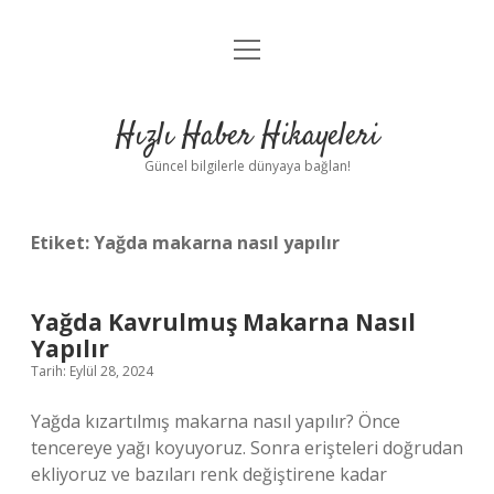
menüyü
Anasayfa
aç
Gizlilik Politikası
Hızlı Haber Hikayeleri
Yasal Uyarı
Güncel bilgilerle dünyaya bağlan!
Hakkımızda
Etiket:
Yağda makarna nasıl yapılır
Yağda Kavrulmuş Makarna Nasıl
Yapılır
Tarih: Eylül 28, 2024
Yağda kızartılmış makarna nasıl yapılır? Önce
tencereye yağı koyuyoruz. Sonra erişteleri doğrudan
ekliyoruz ve bazıları renk değiştirene kadar