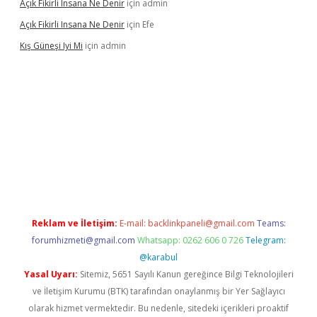
Açık Fikirli Insana Ne Denir
için
admin
Açık Fikirli Insana Ne Denir
için
Efe
Kış Güneşi Iyi Mi
için
admin
iş
Reklam ve İletişim:
E-mail:
backlinkpaneli@gmail.com
Teams:
forumhizmeti@gmail.com
Whatsapp: 0262 606 0 726
Telegram:
@karabul
Yasal Uyarı:
Sitemiz, 5651 Sayılı Kanun gereğince Bilgi Teknolojileri
ve İletişim Kurumu (BTK) tarafından onaylanmış bir Yer Sağlayıcı
olarak hizmet vermektedir. Bu nedenle, sitedeki içerikleri proaktif