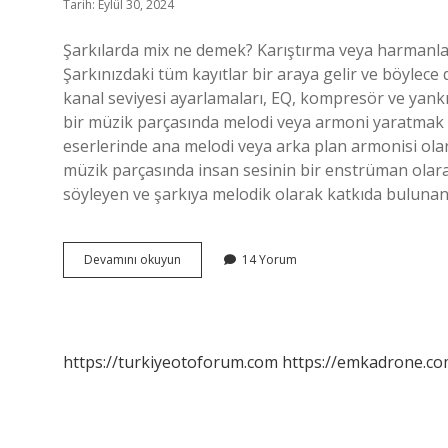
Tarih: Eylül 30, 2024
Şarkılarda mix ne demek? Karıştırma veya harmanlama
Şarkınızdaki tüm kayıtlar bir araya gelir ve böylece 
kanal seviyesi ayarlamaları, EQ, kompresör ve yankı g
bir müzik parçasında melodi veya armoni yaratmak iç
eserlerinde ana melodi veya arka plan armonisi olara
müzik parçasında insan sesinin bir enstrüman olarak 
söyleyen ve şarkıya melodik olarak katkıda bulunan 
Vokal
Devamını okuyun
14 Yorum
Mix
Nedir
https://turkiyeotoforum.com
https://emkadrone.co