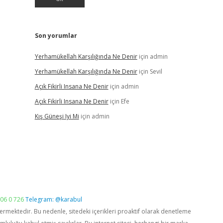
Son yorumlar
Yerhamükellah Karşılığında Ne Denir
için
admin
Yerhamükellah Karşılığında Ne Denir
için
Sevil
Açık Fikirli Insana Ne Denir
için
admin
Açık Fikirli Insana Ne Denir
için
Efe
Kış Güneşi Iyi Mi
için
admin
06 0 726
Telegram: @karabul
vermektedir. Bu nedenle, sitedeki içerikleri proaktif olarak denetleme