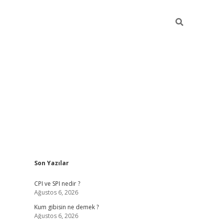
Sidebar
Son Yazılar
ilbet giriş
CPI ve SPI nedir ?
Ağustos 6, 2026
Kum gibisin ne demek ?
Ağustos 6, 2026