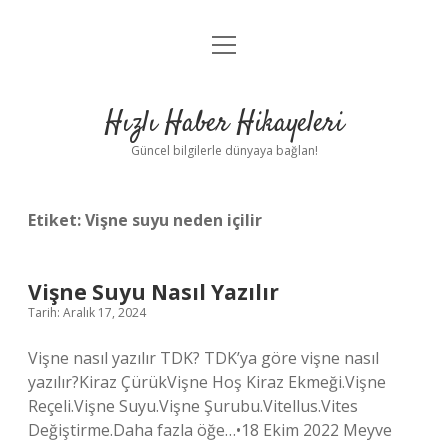
menüyü
Anasayfa
aç
Gizlilik Politikası
Hızlı Haber Hikayeleri
Yasal Uyarı
Güncel bilgilerle dünyaya bağlan!
Hakkımızda
Etiket:
Vişne suyu neden içilir
Vişne Suyu Nasıl Yazılır
Tarih: Aralık 17, 2024
Vişne nasıl yazılır TDK? TDK’ya göre vişne nasıl
yazılır?Kiraz ÇürükVişne Hoş Kiraz Ekmeği.Vişne
Reçeli.Vişne Suyu.Vişne Şurubu.Vitellus.Vites
Değiştirme.Daha fazla öğe…•18 Ekim 2022 Meyve