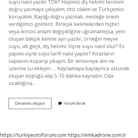
suyu nasıl yazılır TDK? Hepimiz diş hekimi terimini
doğru yazmaya çalışalım, titiz olalım ve Türkçemizi
koruyalım. Başlığı doğru yazmak, mesleğe önem
verdiğimizi gösterir. Birleşik kelimelerden hiçbiri
veya ikincisi anlam değişikliğine uğramamışsa, yeni
oluşan bileşik kelime ayrı yazılır, örneğin meyve
suyu, alt geçit, diş hekimi. Vişne suyu nasıl olur? Ev
yapımı vişne suyu tarifi nasıl yapılır? Kirazların
saplarını koparıp yıkayın. Bir tencereye alın ve
üzerine su ekleyin. … Kaynamaya başlayınca üstünde
oluşan köpüğü alıp 5-10 dakika kaynatın. Oda
sıcaklığına…
Vişne
Devamını okuyun
Yorum Bırak
Suyu
Nasıl
Yazılır
https://turkiyeotoforum.com
https://emkadrone.com.tr