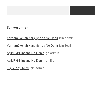
Arama
Son yorumlar
Yerhamükellah Karşılığında Ne Denir
için
admin
Yerhamükellah Karşılığında Ne Denir
için
Sevil
Açık Fikirli Insana Ne Denir
için
admin
Açık Fikirli Insana Ne Denir
için
Efe
Kış Güneşi Iyi Mi
için
admin
riş