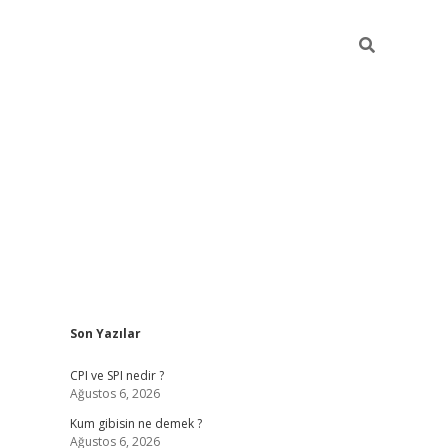
Sidebar
Son Yazılar
ilbet giriş
CPI ve SPI nedir ?
Ağustos 6, 2026
Kum gibisin ne demek ?
Ağustos 6, 2026