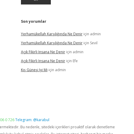
Son yorumlar
Yerhamükellah Karşılığında Ne Denir
için
admin
Yerhamükellah Karşılığında Ne Denir
için
Sevil
Açık Fikirli Insana Ne Denir
için
admin
Açık Fikirli Insana Ne Denir
için
Efe
Kış Güneşi Iyi Mi
için
admin
06 0 726
Telegram: @karabul
vermektedir. Bu nedenle, sitedeki içerikleri proaktif olarak denetleme