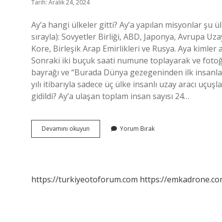
Tarih: Aralık 24, 2024
Ay’a hangi ülkeler gitti? Ay’a yapılan misyonlar şu ü
sırayla): Sovyetler Birliği, ABD, Japonya, Avrupa Uza
Kore, Birleşik Arap Emirlikleri ve Rusya. Aya kimler 
Sonraki iki buçuk saati numune toplayarak ve fotoğr
bayrağı ve “Burada Dünya gezegeninden ilk insanlar a
yılı itibarıyla sadece üç ülke insanlı uzay aracı uçuş
gidildi? Ay’a ulaşan toplam insan sayısı 24…
Aya
Devamını okuyun
Yorum Bırak
Hangi
Ülkeler
Ayak
Bastı
https://turkiyeotoforum.com
https://emkadrone.co