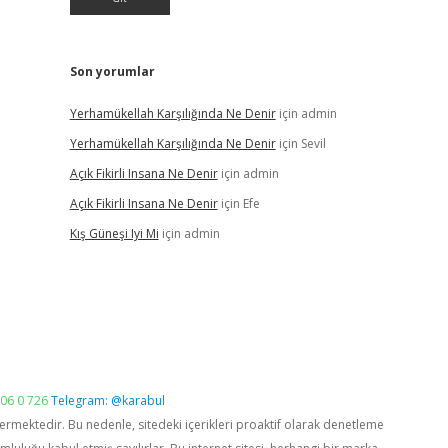
Son yorumlar
Yerhamükellah Karşılığında Ne Denir
için
admin
Yerhamükellah Karşılığında Ne Denir
için
Sevil
Açık Fikirli Insana Ne Denir
için
admin
Açık Fikirli Insana Ne Denir
için
Efe
Kış Güneşi Iyi Mi
için
admin
06 0 726
Telegram: @karabul
vermektedir. Bu nedenle, sitedeki içerikleri proaktif olarak denetleme