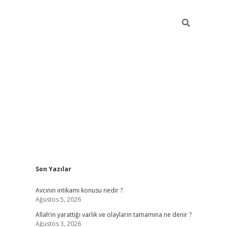
Sidebar
Son Yazılar
ilbet giriş
Avcının intikamı konusu nedir ?
Ağustos 5, 2026
Allah’ın yarattığı varlık ve olaylarin tamamına ne denir ?
Ağustos 3, 2026