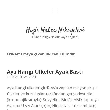
menüyü
Anasayfa
aç
Gizlilik Politikası
Hızlı Haber Hikayeleri
Yasal Uyarı
Güncel bilgilerle dünyaya bağlan!
Hakkımızda
Etiket:
Uzaya çıkan ilk canlı kimdir
Aya Hangi Ülkeler Ayak Bastı
Tarih: Aralık 24, 2024
Ay’a hangi ülkeler gitti? Ay’a yapılan misyonlar şu
ülkeler ve kuruluşlar tarafından gerçekleştirildi
(kronolojik sırayla): Sovyetler Birliği, ABD, Japonya,
Avrupa Uzay Ajansı, Çin, Hindistan, Lüksemburg,