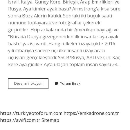
İsrail, İtalya, Güney Kore, Birleşik Arap Emirlikleri ve
Rusya. Aya kimler ayak bastı? Armstrong’a kısa süre
sonra Buzz Aldrin katıldı. Sonraki iki buçuk saati
numune toplayarak ve fotoğraflar çekerek
geçirdiler. Ekip arkalarında bir Amerikan bayrağı ve
“Burada Dünya gezegeninden ilk insanlar aya ayak
bastı.” yazısı vardı. Hangi ülkeler uzaya çıktı? 2016
yılı itibarıyla sadece üç ülke insanlı uzay aracı
uçuşları gerçekleştirdi: SSCB/Rusya, ABD ve Çin. Kaç
kere aya gidildi? Ay’a ulaşan toplam insan sayısı 24…
Aya
Devamını okuyun
Yorum Bırak
Hangi
Ülkeler
Ayak
Bastı
https://turkiyeotoforum.com
https://emkadrone.com.tr
https://awifi.com.tr
Sitemap