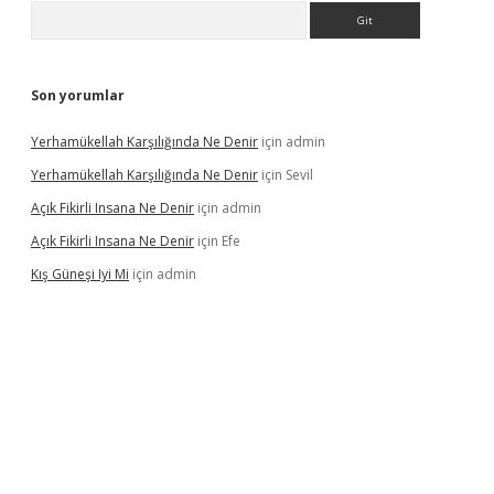
Arama
Son yorumlar
Yerhamükellah Karşılığında Ne Denir
için
admin
Yerhamükellah Karşılığında Ne Denir
için
Sevil
Açık Fikirli Insana Ne Denir
için
admin
Açık Fikirli Insana Ne Denir
için
Efe
Kış Güneşi Iyi Mi
için
admin
riş