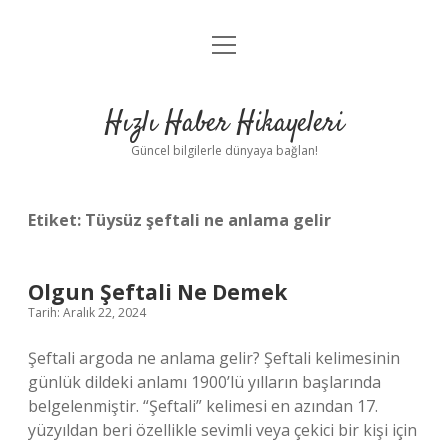
menüyü
Anasayfa
aç
Gizlilik Politikası
Hızlı Haber Hikayeleri
Yasal Uyarı
Güncel bilgilerle dünyaya bağlan!
Hakkımızda
Etiket:
Tüysüz şeftali ne anlama gelir
Olgun Şeftali Ne Demek
Tarih: Aralık 22, 2024
Şeftali argoda ne anlama gelir? Şeftali kelimesinin
günlük dildeki anlamı 1900’lü yılların başlarında
belgelenmiştir. “Şeftali” kelimesi en azından 17.
yüzyıldan beri özellikle sevimli veya çekici bir kişi için