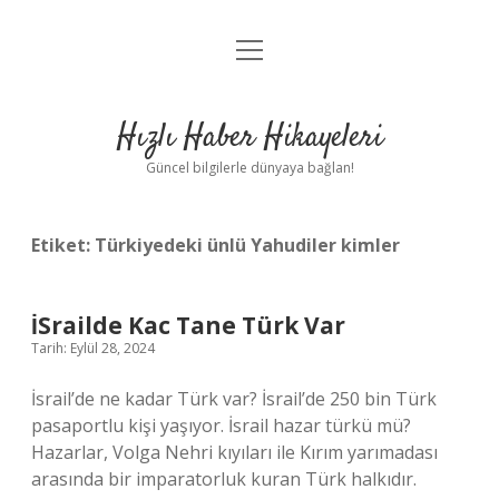
menüyü
Anasayfa
aç
Gizlilik Politikası
Hızlı Haber Hikayeleri
Yasal Uyarı
Güncel bilgilerle dünyaya bağlan!
Hakkımızda
Etiket:
Türkiyedeki ünlü Yahudiler kimler
İSrailde Kac Tane Türk Var
Tarih: Eylül 28, 2024
İsrail’de ne kadar Türk var? İsrail’de 250 bin Türk
pasaportlu kişi yaşıyor. İsrail hazar türkü mü?
Hazarlar, Volga Nehri kıyıları ile Kırım yarımadası
arasında bir imparatorluk kuran Türk halkıdır.