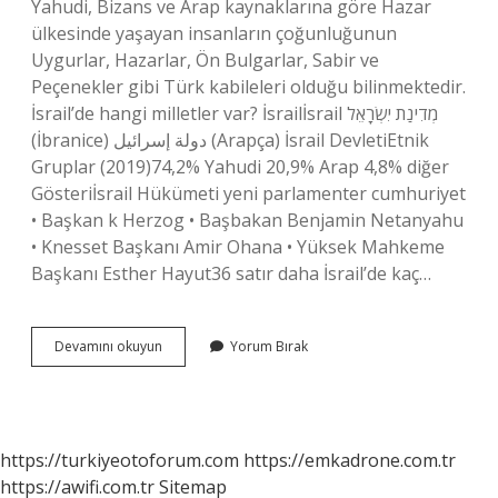
Yahudi, Bizans ve Arap kaynaklarına göre Hazar
ülkesinde yaşayan insanların çoğunluğunun
Uygurlar, Hazarlar, Ön Bulgarlar, Sabir ve
Peçenekler gibi Türk kabileleri olduğu bilinmektedir.
İsrail’de hangi milletler var? İsrailİsrail מְדִינַת יִשְׂרָאֵל‎
(İbranice) دولة إسرائيل (Arapça) İsrail DevletiEtnik
Gruplar (2019)74,2% Yahudi 20,9% Arap 4,8% diğer
Gösteriİsrail Hükümeti yeni parlamenter cumhuriyet
• Başkan k Herzog • Başbakan Benjamin Netanyahu
• Knesset Başkanı Amir Ohana • Yüksek Mahkeme
Başkanı Esther Hayut36 satır daha İsrail’de kaç…
İSrailde
Devamını okuyun
Yorum Bırak
Kac
Tane
Türk
Var
https://turkiyeotoforum.com
https://emkadrone.com.tr
https://awifi.com.tr
Sitemap