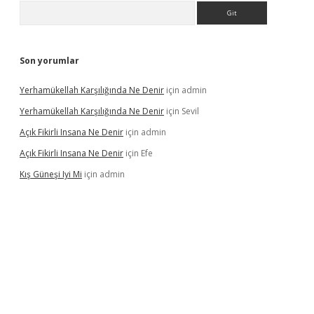
Arama
Son yorumlar
Yerhamükellah Karşılığında Ne Denir
için
admin
Yerhamükellah Karşılığında Ne Denir
için
Sevil
Açık Fikirli Insana Ne Denir
için
admin
Açık Fikirli Insana Ne Denir
için
Efe
Kış Güneşi Iyi Mi
için
admin
ş