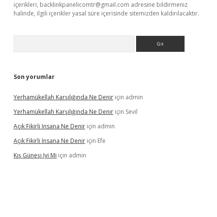
içerikleri,
backlinkpanelicomtr@gmail.com
adresine bildirmeniz
halinde, ilgili içerikler yasal süre içerisinde sitemizden kaldırılacaktır.
Arama
Son yorumlar
Yerhamükellah Karşılığında Ne Denir
için
admin
Yerhamükellah Karşılığında Ne Denir
için
Sevil
Açık Fikirli Insana Ne Denir
için
admin
Açık Fikirli Insana Ne Denir
için
Efe
Kış Güneşi Iyi Mi
için
admin