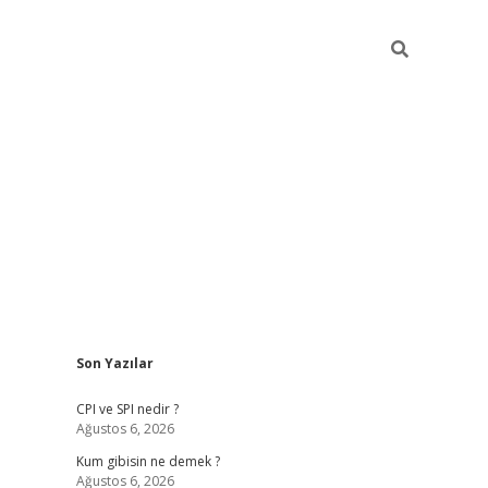
Sidebar
Son Yazılar
ilbet giriş
CPI ve SPI nedir ?
Ağustos 6, 2026
Kum gibisin ne demek ?
Ağustos 6, 2026