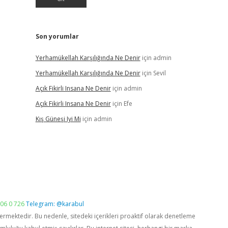
Son yorumlar
Yerhamükellah Karşılığında Ne Denir
için
admin
Yerhamükellah Karşılığında Ne Denir
için
Sevil
Açık Fikirli Insana Ne Denir
için
admin
Açık Fikirli Insana Ne Denir
için
Efe
Kış Güneşi Iyi Mi
için
admin
06 0 726
Telegram: @karabul
vermektedir. Bu nedenle, sitedeki içerikleri proaktif olarak denetleme