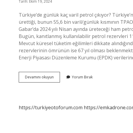
Tarih: Ekim 19, 2024
Türkiye’de günlük kaç varil petrol çıkıyor? Türkiye’
ürettiği, bunun 55,6 bin varil/günlük kısmının TPAO
Gabar’da 2024 yılı Nisan ayında üreteceği ham petrol
Bugün, kanıtlanmış kullanılabilir petrol rezervleri 11
Mevcut küresel tüketim eğilimleri dikkate alındığınd
rezervlerinin ömrünün ise 67 yıl olması beklenmekte
Enerji Piyasası Düzenleme Kurumu (EPDK) verilerind
Türkiyede
Devamını okuyun
Yorum Bırak
Petrol
Kaç
Yıldır
Çıkıyor
https://turkiyeotoforum.com
https://emkadrone.co