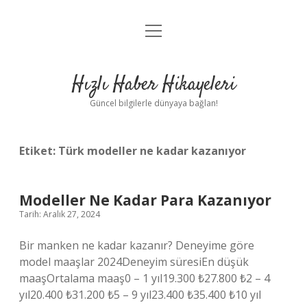
menüyü
Anasayfa
aç
Gizlilik Politikası
Hızlı Haber Hikayeleri
Yasal Uyarı
Güncel bilgilerle dünyaya bağlan!
Hakkımızda
Etiket:
Türk modeller ne kadar kazanıyor
Modeller Ne Kadar Para Kazanıyor
Tarih: Aralık 27, 2024
Bir manken ne kadar kazanır? Deneyime göre
model maaşlar 2024Deneyim süresiEn düşük
maaşOrtalama maaş0 – 1 yıl19.300 ₺27.800 ₺2 – 4
yıl20.400 ₺31.200 ₺5 – 9 yıl23.400 ₺35.400 ₺10 yıl