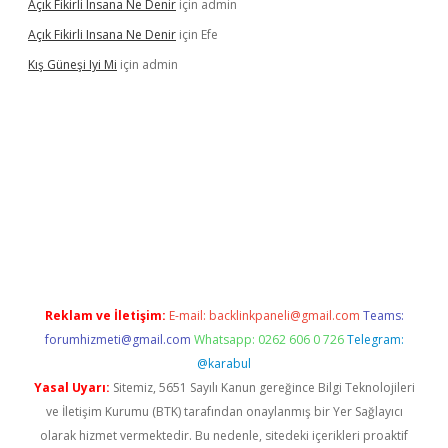
Açık Fikirli Insana Ne Denir
için
admin
Açık Fikirli Insana Ne Denir
için
Efe
Kış Güneşi Iyi Mi
için
admin
riş
Reklam ve İletişim:
E-mail:
backlinkpaneli@gmail.com
Teams:
forumhizmeti@gmail.com
Whatsapp: 0262 606 0 726
Telegram:
@karabul
Yasal Uyarı:
Sitemiz, 5651 Sayılı Kanun gereğince Bilgi Teknolojileri
ve İletişim Kurumu (BTK) tarafından onaylanmış bir Yer Sağlayıcı
olarak hizmet vermektedir. Bu nedenle, sitedeki içerikleri proaktif