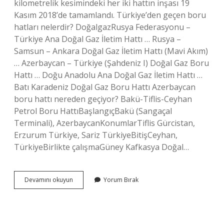
kilometrelik kesimindeki her iki hattın inşası 19
Kasım 2018’de tamamlandı. Türkiye’den geçen boru
hatları nelerdir? DoğalgazRusya Federasyonu –
Türkiye Ana Doğal Gaz İletim Hattı … Rusya –
Samsun – Ankara Doğal Gaz İletim Hattı (Mavi Akım)
… Azerbaycan – Türkiye (Şahdeniz I) Doğal Gaz Boru
Hattı … Doğu Anadolu Ana Doğal Gaz İletim Hattı …
Batı Karadeniz Doğal Gaz Boru Hattı Azerbaycan
boru hattı nereden geçiyor? Bakü-Tiflis-Ceyhan
Petrol Boru HattıBaşlangıçBakü (Sangaçal
Terminali), AzerbaycanKonumlarTiflis Gürcistan,
Erzurum Türkiye, Sariz TürkiyeBitişCeyhan,
TürkiyeBirlikte çalışmaGüney Kafkasya Doğal…
Türk
Devamını okuyun
Yorum Bırak
Akımı
Boru
Hattı
Nereden