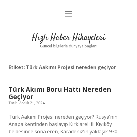
menüyü
Anasayfa
aç
Gizlilik Politikası
Hızlı Haber Hikayeleri
Yasal Uyarı
Güncel bilgilerle dünyaya bağlan!
Hakkımızda
Etiket:
Türk Aakımı Projesi nereden geçiyor
Türk Akımı Boru Hattı Nereden
Geçiyor
Tarih: Aralık 21, 2024
Türk Aakımı Projesi nereden geçiyor? Rusya’nın
Anapa kentinden başlayıp Kırklareli ili Kıyıköy
beldesinde sona eren, Karadeniz’in yaklaşık 930