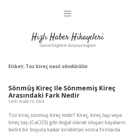
menüyü
Anasayfa
aç
Gizlilik Politikası
Hızlı Haber Hikayeleri
Yasal Uyarı
Güncel bilgilerle dünyaya bağlan!
Hakkımızda
Etiket:
Toz kireç nasıl söndürülür
Sönmüş Kireç Ile Sönmemiş Kireç
Arasındaki Fark Nedir
Tarih: Aralık 10, 2024
Toz kireç sönmüş kireç midir? Kireç, kireç taşı veya
kireç taşı (CaCO3) gibi doğal olarak oluşan kayaların
belirli bir boyuta kadar kırıldıktan sonra fırınlarda