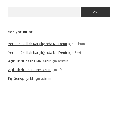
Arama
Son yorumlar
Yerhamükellah Karşılığında Ne Denir
için
admin
Yerhamükellah Karşılığında Ne Denir
için
Sevil
Açık Fikirli Insana Ne Denir
için
admin
Açık Fikirli Insana Ne Denir
için
Efe
Kış Güneşi Iyi Mi
için
admin
iriş