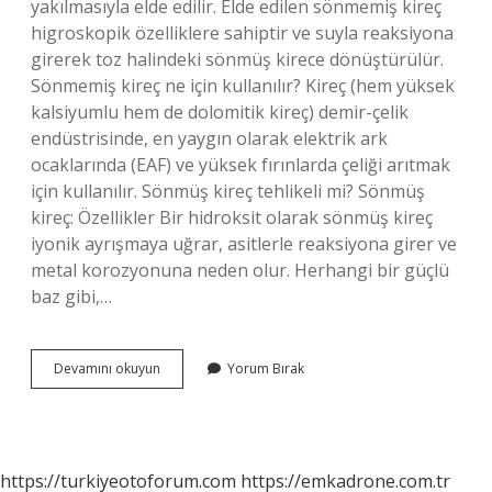
yakılmasıyla elde edilir. Elde edilen sönmemiş kireç
higroskopik özelliklere sahiptir ve suyla reaksiyona
girerek toz halindeki sönmüş kirece dönüştürülür.
Sönmemiş kireç ne için kullanılır? Kireç (hem yüksek
kalsiyumlu hem de dolomitik kireç) demir-çelik
endüstrisinde, en yaygın olarak elektrik ark
ocaklarında (EAF) ve yüksek fırınlarda çeliği arıtmak
için kullanılır. Sönmüş kireç tehlikeli mi? Sönmüş
kireç: Özellikler Bir hidroksit olarak sönmüş kireç
iyonik ayrışmaya uğrar, asitlerle reaksiyona girer ve
metal korozyonuna neden olur. Herhangi bir güçlü
baz gibi,…
Sönmüş
Devamını okuyun
Yorum Bırak
Kireç
Ile
Sönmemiş
Kireç
Arasındaki
https://turkiyeotoforum.com
https://emkadrone.com.tr
Fark