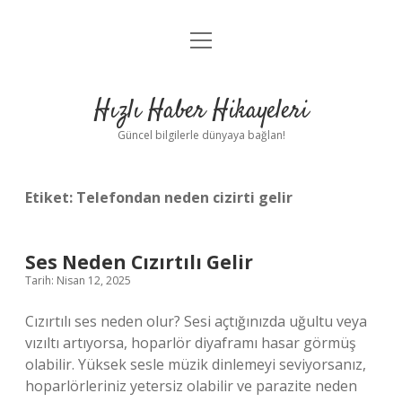
menüyü
Anasayfa
aç
Gizlilik Politikası
Hızlı Haber Hikayeleri
Yasal Uyarı
Güncel bilgilerle dünyaya bağlan!
Hakkımızda
Etiket:
Telefondan neden cizirti gelir
Ses Neden Cızırtılı Gelir
Tarih: Nisan 12, 2025
Cızırtılı ses neden olur? Sesi açtığınızda uğultu veya
vızıltı artıyorsa, hoparlör diyaframı hasar görmüş
olabilir. Yüksek sesle müzik dinlemeyi seviyorsanız,
hoparlörleriniz yetersiz olabilir ve parazite neden