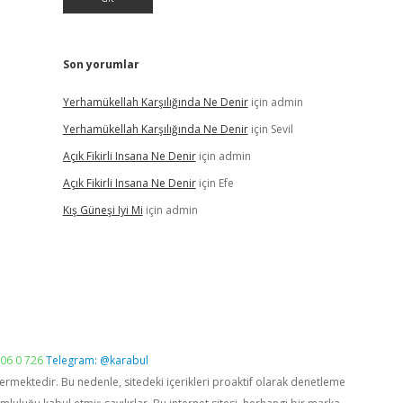
Son yorumlar
Yerhamükellah Karşılığında Ne Denir
için
admin
Yerhamükellah Karşılığında Ne Denir
için
Sevil
Açık Fikirli Insana Ne Denir
için
admin
Açık Fikirli Insana Ne Denir
için
Efe
Kış Güneşi Iyi Mi
için
admin
06 0 726
Telegram: @karabul
vermektedir. Bu nedenle, sitedeki içerikleri proaktif olarak denetleme