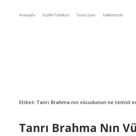
Anasayfa
Gizlilik Politikası
Yasal Uyarı
Hakkımızda
Etiket:
Tanrı Brahma nın vücudunun ne temsil e
Tanrı Brahma Nın V