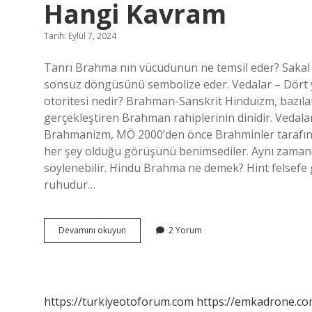
Hangi Kavram
Tarih: Eylül 7, 2024
Tanrı Brahma nın vücudunun ne temsil eder? Sakal – 
sonsuz döngüsünü sembolize eder. Vedalar – Dört y
otoritesi nedir? Brahman-Sanskrit Hinduizm, bazıları
gerçekleştiren Brahman rahiplerinin dinidir. Vedalar
Brahmanizm, MÖ 2000’den önce Brahminler tarafında
her şey olduğu görüşünü benimsediler. Aynı zamand
söylenebilir. Hindu Brahma ne demek? Hint felsefe
ruhudur…
Tanrı
Devamını okuyun
2 Yorum
Brahma
Nın
Vücudunu
Temsil
Eder
https://turkiyeotoforum.com
https://emkadrone.co
Hangi