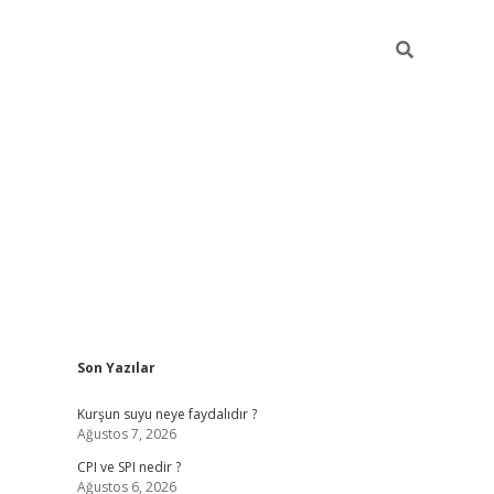
Sidebar
Son Yazılar
ilbet giriş
Kurşun suyu neye faydalıdır ?
Ağustos 7, 2026
CPI ve SPI nedir ?
Ağustos 6, 2026