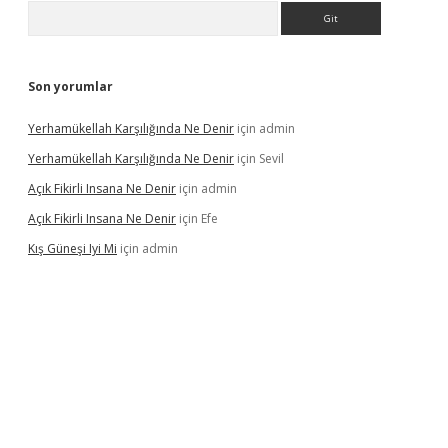
Arama
Son yorumlar
Yerhamükellah Karşılığında Ne Denir
için
admin
Yerhamükellah Karşılığında Ne Denir
için
Sevil
Açık Fikirli Insana Ne Denir
için
admin
Açık Fikirli Insana Ne Denir
için
Efe
Kış Güneşi Iyi Mi
için
admin
giriş