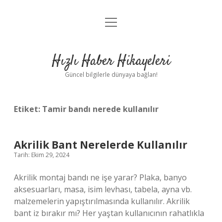
menüyü
Anasayfa
aç
Gizlilik Politikası
Hızlı Haber Hikayeleri
Yasal Uyarı
Güncel bilgilerle dünyaya bağlan!
Hakkımızda
Etiket:
Tamir bandı nerede kullanılır
Akrilik Bant Nerelerde Kullanılır
Tarih: Ekim 29, 2024
Akrilik montaj bandı ne işe yarar? Plaka, banyo
aksesuarları, masa, isim levhası, tabela, ayna vb.
malzemelerin yapıştırılmasında kullanılır. Akrilik
bant iz bırakır mı? Her yaştan kullanıcının rahatlıkla