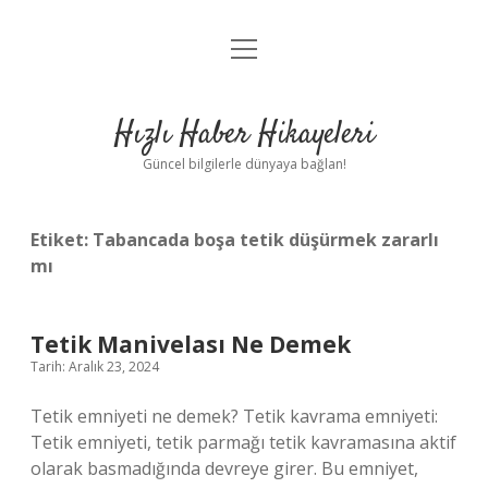
menüyü
Anasayfa
aç
Gizlilik Politikası
Hızlı Haber Hikayeleri
Yasal Uyarı
Güncel bilgilerle dünyaya bağlan!
Hakkımızda
Etiket:
Tabancada boşa tetik düşürmek zararlı
mı
Tetik Manivelası Ne Demek
Tarih: Aralık 23, 2024
Tetik emniyeti ne demek? Tetik kavrama emniyeti:
Tetik emniyeti, tetik parmağı tetik kavramasına aktif
olarak basmadığında devreye girer. Bu emniyet,