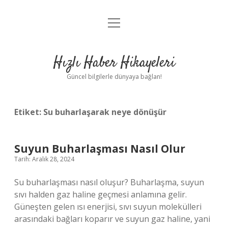
menüyü
Anasayfa
aç
Gizlilik Politikası
Hızlı Haber Hikayeleri
Yasal Uyarı
Güncel bilgilerle dünyaya bağlan!
Hakkımızda
Etiket:
Su buharlaşarak neye dönüşür
Suyun Buharlaşması Nasıl Olur
Tarih: Aralık 28, 2024
Su buharlaşması nasıl oluşur? Buharlaşma, suyun
sıvı halden gaz haline geçmesi anlamına gelir.
Güneşten gelen ısı enerjisi, sıvı suyun molekülleri
arasındaki bağları koparır ve suyun gaz haline, yani