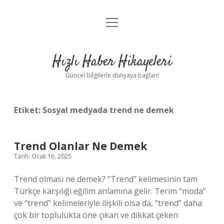
menüyü
Anasayfa
aç
Gizlilik Politikası
Hızlı Haber Hikayeleri
Yasal Uyarı
Güncel bilgilerle dünyaya bağlan!
Hakkımızda
Etiket:
Sosyal medyada trend ne demek
Trend Olanlar Ne Demek
Tarih: Ocak 16, 2025
Trend olması ne demek? “Trend” kelimesinin tam
Türkçe karşılığı eğilim anlamına gelir. Terim “moda”
ve “trend” kelimeleriyle ilişkili olsa da, “trend” daha
çok bir toplulukta öne çıkan ve dikkat çeken