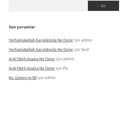
Arama
Son yorumlar
Yerhamükellah Karşılığında Ne Denir
için
admin
Yerhamükellah Karşılığında Ne Denir
için
Sevil
Açık Fikirli Insana Ne Denir
için
admin
Açık Fikirli Insana Ne Denir
için
Efe
Kış Güneşi Iyi Mi
için
admin
iriş