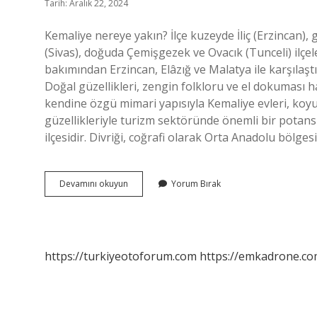
Tarih: Aralık 22, 2024
Kemaliye nereye yakın? İlçe kuzeyde İliç (Erzincan), 
(Sivas), doğuda Çemişgezek ve Ovacık (Tunceli) ilçel
bakımından Erzincan, Elâzığ ve Malatya ile karşılaştır
Doğal güzellikleri, zengin folkloru ve el dokuması ha
kendine özgü mimari yapısıyla Kemaliye evleri, koyu 
güzellikleriyle turizm sektöründe önemli bir potansiy
ilçesidir. Divriği, coğrafi olarak Orta Anadolu bölgesi
Kemaliye
Devamını okuyun
Yorum Bırak
Hangi
Ile
Yakın
https://turkiyeotoforum.com
https://emkadrone.co