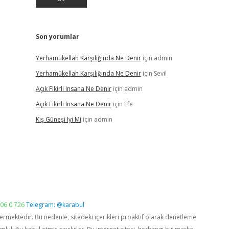
Son yorumlar
Yerhamükellah Karşılığında Ne Denir
için
admin
Yerhamükellah Karşılığında Ne Denir
için
Sevil
Açık Fikirli Insana Ne Denir
için
admin
Açık Fikirli Insana Ne Denir
için
Efe
Kış Güneşi Iyi Mi
için
admin
06 0 726
Telegram: @karabul
vermektedir. Bu nedenle, sitedeki içerikleri proaktif olarak denetleme