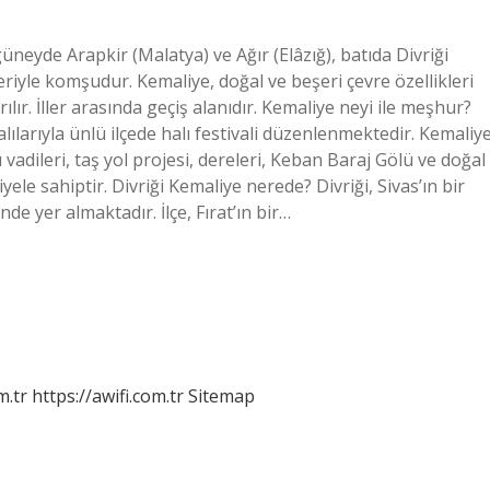
güneyde Arapkir (Malatya) ve Ağır (Elâzığ), batıda Divriği
eriyle komşudur. Kemaliye, doğal ve beşeri çevre özellikleri
ılır. İller arasında geçiş alanıdır. Kemaliye neyi ile meşhur?
lılarıyla ünlü ilçede halı festivali düzenlenmektedir. Kemaliye
vadileri, taş yol projesi, dereleri, Keban Baraj Gölü ve doğal
ele sahiptir. Divriği Kemaliye nerede? Divriği, Sivas’ın bir
nde yer almaktadır. İlçe, Fırat’ın bir…
m.tr
https://awifi.com.tr
Sitemap