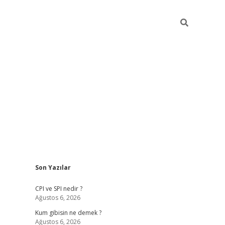
Sidebar
Son Yazılar
ilbet giriş
CPI ve SPI nedir ?
Ağustos 6, 2026
Kum gibisin ne demek ?
Ağustos 6, 2026