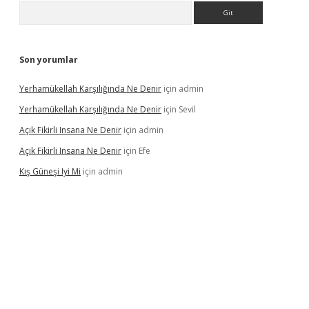
Arama
Son yorumlar
Yerhamükellah Karşılığında Ne Denir
için
admin
Yerhamükellah Karşılığında Ne Denir
için
Sevil
Açık Fikirli Insana Ne Denir
için
admin
Açık Fikirli Insana Ne Denir
için
Efe
Kış Güneşi Iyi Mi
için
admin
iriş