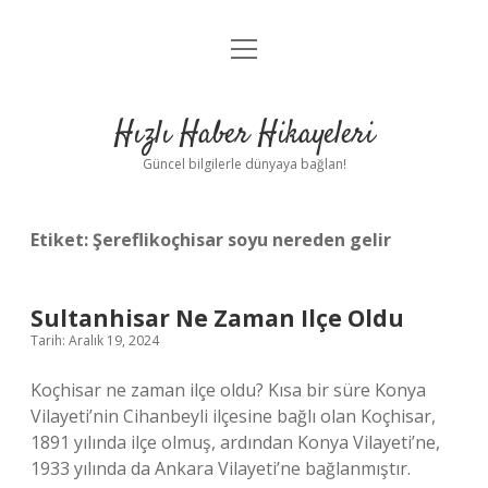
menüyü
Anasayfa
aç
Gizlilik Politikası
Hızlı Haber Hikayeleri
Yasal Uyarı
Güncel bilgilerle dünyaya bağlan!
Hakkımızda
Etiket:
Şereflikoçhisar soyu nereden gelir
Sultanhisar Ne Zaman Ilçe Oldu
Tarih: Aralık 19, 2024
Koçhisar ne zaman ilçe oldu? Kısa bir süre Konya
Vilayeti’nin Cihanbeyli ilçesine bağlı olan Koçhisar,
1891 yılında ilçe olmuş, ardından Konya Vilayeti’ne,
1933 yılında da Ankara Vilayeti’ne bağlanmıştır.