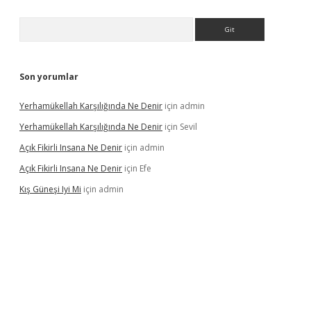
Arama
Son yorumlar
Yerhamükellah Karşılığında Ne Denir
için
admin
Yerhamükellah Karşılığında Ne Denir
için
Sevil
Açık Fikirli Insana Ne Denir
için
admin
Açık Fikirli Insana Ne Denir
için
Efe
Kış Güneşi Iyi Mi
için
admin
iriş