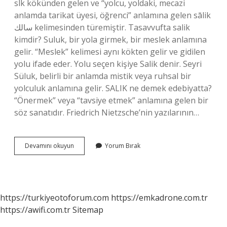
slk kökünden gelen ve “yolcu, yoldaki, mecazi
anlamda tarikat üyesi, öğrenci” anlamına gelen sālik
سالك kelimesinden türemiştir. Tasavvufta salik
kimdir? Suluk, bir yola girmek, bir meslek anlamına
gelir. “Meslek” kelimesi aynı kökten gelir ve gidilen
yolu ifade eder. Yolu seçen kişiye Salik denir. Seyri
Süluk, belirli bir anlamda mistik veya ruhsal bir
yolculuk anlamına gelir. SALIK ne demek edebiyatta?
“Önermek” veya “tavsiye etmek” anlamına gelen bir
söz sanatıdır. Friedrich Nietzsche’nin yazılarının…
Sâlik
Devamını okuyun
Yorum Bırak
Ne
Demektir
https://turkiyeotoforum.com
https://emkadrone.com.tr
https://awifi.com.tr
Sitemap