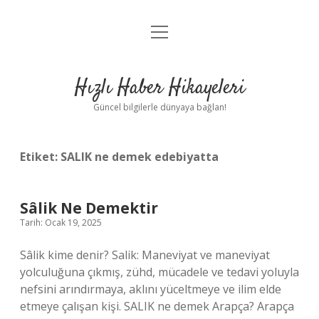
menüyü
Anasayfa
aç
Gizlilik Politikası
Hızlı Haber Hikayeleri
Yasal Uyarı
Güncel bilgilerle dünyaya bağlan!
Hakkımızda
Etiket:
SALIK ne demek edebiyatta
Sâlik Ne Demektir
Tarih: Ocak 19, 2025
Sâlik kime denir? Salik: Maneviyat ve maneviyat
yolculuğuna çıkmış, zühd, mücadele ve tedavi yoluyla
nefsini arındırmaya, aklını yüceltmeye ve ilim elde
etmeye çalışan kişi. SALIK ne demek Arapça? Arapça