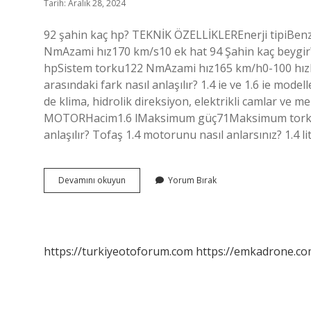
Tarih: Aralık 28, 2024
92 şahin kaç hp? TEKNİK ÖZELLİKLEREnerji tipiBe
NmAzami hız170 km/s10 ek hat 94 Şahin kaç beygi
hpSistem torku122 NmAzami hız165 km/h0-100 hızla
arasındaki fark nasıl anlaşılır? 1.4 ie ve 1.6 ie mod
de klima, hidrolik direksiyon, elektrikli camlar ve m
MOTORHacim1.6 lMaksimum güç71Maksimum tork124
anlaşılır? Tofaş 1.4 motorunu nasıl anlarsınız? 1.4 
16
Devamını okuyun
Yorum Bırak
Şahin
Kaç
Hp
https://turkiyeotoforum.com
https://emkadrone.co