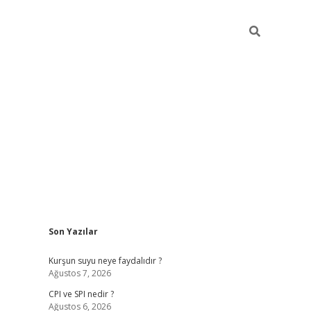
Sidebar
Son Yazılar
ilbet giriş
Kurşun suyu neye faydalıdır ?
Ağustos 7, 2026
CPI ve SPI nedir ?
Ağustos 6, 2026