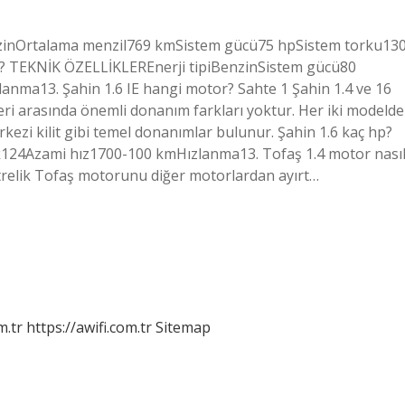
nzinOrtalama menzil769 kmSistem gücü75 hpSistem torku13
r? TEKNİK ÖZELLİKLEREnerji tipiBenzinSistem gücü80
nma13. Şahin 1.6 IE hangi motor? Sahte 1 Şahin 1.4 ve 16
elleri arasında önemli donanım farkları yoktur. Her iki modelde
erkezi kilit gibi temel donanımlar bulunur. Şahin 1.6 kaç hp?
Azami hız1700-100 kmHızlanma13. Tofaş 1.4 motor nası
litrelik Tofaş motorunu diğer motorlardan ayırt…
m.tr
https://awifi.com.tr
Sitemap