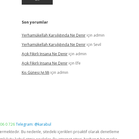
Son yorumlar
Yerhamükellah Karşılığında Ne Denir
için
admin
Yerhamükellah Karşılığında Ne Denir
için
Sevil
Açık Fikirli Insana Ne Denir
için
admin
Açık Fikirli Insana Ne Denir
için
Efe
Kış Güneşi Iyi Mi
için
admin
06 0 726
Telegram: @karabul
vermektedir. Bu nedenle, sitedeki içerikleri proaktif olarak denetleme