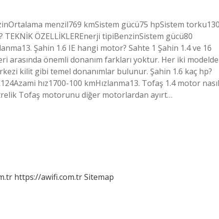
nzinOrtalama menzil769 kmSistem gücü75 hpSistem torku13
r? TEKNİK ÖZELLİKLEREnerji tipiBenzinSistem gücü80
nma13. Şahin 1.6 IE hangi motor? Sahte 1 Şahin 1.4 ve 16
elleri arasında önemli donanım farkları yoktur. Her iki modelde
erkezi kilit gibi temel donanımlar bulunur. Şahin 1.6 kaç hp?
Azami hız1700-100 kmHızlanma13. Tofaş 1.4 motor nası
litrelik Tofaş motorunu diğer motorlardan ayırt…
m.tr
https://awifi.com.tr
Sitemap