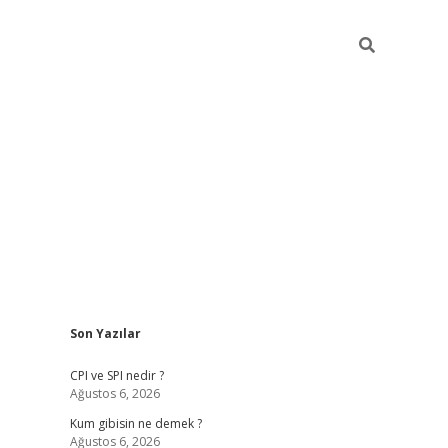
Sidebar
Son Yazılar
ilbet giriş
CPI ve SPI nedir ?
Ağustos 6, 2026
Kum gibisin ne demek ?
Ağustos 6, 2026