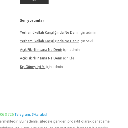
Son yorumlar
Yerhamükellah Karşılığında Ne Denir
için
admin
Yerhamükellah Karşılığında Ne Denir
için
Sevil
Açık Fikirli Insana Ne Denir
için
admin
Açık Fikirli Insana Ne Denir
için
Efe
Kış Güneşi Iyi Mi
için
admin
06 0 726
Telegram: @karabul
vermektedir. Bu nedenle, sitedeki içerikleri proaktif olarak denetleme