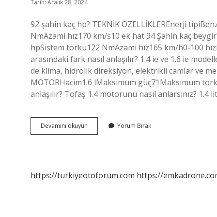
Tarih: Aralık 28, 2024
92 şahin kaç hp? TEKNİK ÖZELLİKLEREnerji tipiBe
NmAzami hız170 km/s10 ek hat 94 Şahin kaç beygi
hpSistem torku122 NmAzami hız165 km/h0-100 hızla
arasındaki fark nasıl anlaşılır? 1.4 ie ve 1.6 ie mod
de klima, hidrolik direksiyon, elektrikli camlar ve m
MOTORHacim1.6 lMaksimum güç71Maksimum tork124
anlaşılır? Tofaş 1.4 motorunu nasıl anlarsınız? 1.4 
16
Devamını okuyun
Yorum Bırak
Şahin
Kaç
Hp
https://turkiyeotoforum.com
https://emkadrone.co