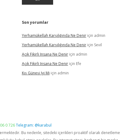
Son yorumlar
Yerhamükellah Karşılığında Ne Denir
için
admin
Yerhamükellah Karşılığında Ne Denir
için
Sevil
Açık Fikirli Insana Ne Denir
için
admin
Açık Fikirli Insana Ne Denir
için
Efe
Kış Güneşi Iyi Mi
için
admin
06 0 726
Telegram: @karabul
vermektedir. Bu nedenle, sitedeki içerikleri proaktif olarak denetleme