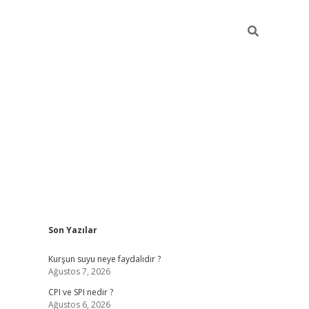
Sidebar
Son Yazılar
ilbet giriş
Kurşun suyu neye faydalıdır ?
Ağustos 7, 2026
CPI ve SPI nedir ?
Ağustos 6, 2026