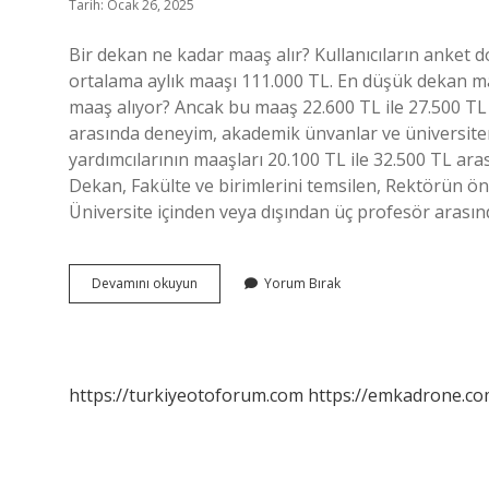
Tarih: Ocak 26, 2025
Bir dekan ne kadar maaş alır? Kullanıcıların anket 
ortalama aylık maaşı 111.000 TL. En düşük dekan ma
maaş alıyor? Ancak bu maaş 22.600 TL ile 27.500 TL
arasında deneyim, akademik ünvanlar ve üniversiteni
yardımcılarının maaşları 20.100 TL ile 32.500 TL ar
Dekan, Fakülte ve birimlerini temsilen, Rektörün ö
Üniversite içinden veya dışından üç profesör arasınd
Dekan
Devamını okuyun
Yorum Bırak
Ne
Kadar
Maaş
Alıyor
https://turkiyeotoforum.com
https://emkadrone.co