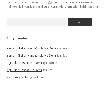
içerikleri,
backlinkpanelicomtr@gmail.com
adresine bildirmeniz
halinde, ilgili içerikler yasal süre içerisinde sitemizden kaldırılacaktır.
Arama
Son yorumlar
Yerhamükellah Karşılığında Ne Denir
için
admin
Yerhamükellah Karşılığında Ne Denir
için
Sevil
Açık Fikirli Insana Ne Denir
için
admin
Açık Fikirli Insana Ne Denir
için
Efe
Kış Güneşi Iyi Mi
için
admin