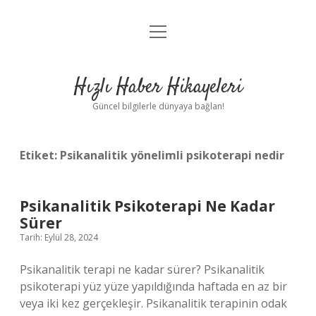
menüyü
Anasayfa
aç
Gizlilik Politikası
Hızlı Haber Hikayeleri
Yasal Uyarı
Güncel bilgilerle dünyaya bağlan!
Hakkımızda
Etiket:
Psikanalitik yönelimli psikoterapi nedir
Psikanalitik Psikoterapi Ne Kadar
Sürer
Tarih: Eylül 28, 2024
Psikanalitik terapi ne kadar sürer? Psikanalitik
psikoterapi yüz yüze yapıldığında haftada en az bir
veya iki kez gerçekleşir. Psikanalitik terapinin odak