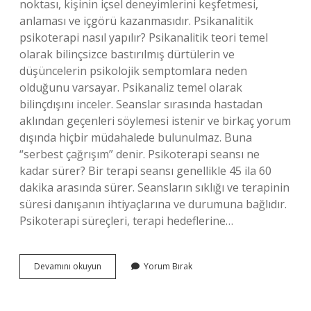
noktası, kişinin içsel deneyimlerini keşfetmesi,
anlaması ve içgörü kazanmasıdır. Psikanalitik
psikoterapi nasıl yapılır? Psikanalitik teori temel
olarak bilinçsizce bastırılmış dürtülerin ve
düşüncelerin psikolojik semptomlara neden
olduğunu varsayar. Psikanaliz temel olarak
bilinçdışını inceler. Seanslar sırasında hastadan
aklından geçenleri söylemesi istenir ve birkaç yorum
dışında hiçbir müdahalede bulunulmaz. Buna
“serbest çağrışım” denir. Psikoterapi seansı ne
kadar sürer? Bir terapi seansı genellikle 45 ila 60
dakika arasında sürer. Seansların sıklığı ve terapinin
süresi danışanın ihtiyaçlarına ve durumuna bağlıdır.
Psikoterapi süreçleri, terapi hedeflerine…
Psikanalitik
Devamını okuyun
Yorum Bırak
Psikoterapi
Ne
Kadar