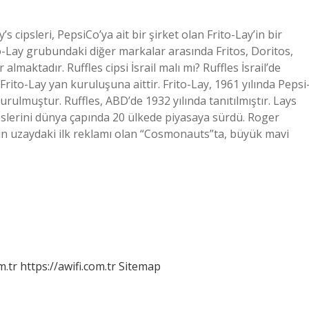
s cipsleri, PepsiCo’ya ait bir şirket olan Frito-Lay’in bir
o-Lay grubundaki diğer markalar arasında Fritos, Doritos,
lmaktadır. Ruffles cipsi İsrail malı mı? Ruffles İsrail’de
Frito-Lay yan kuruluşuna aittir. Frito-Lay, 1961 yılında Pepsi
ulmuştur. Ruffles, ABD’de 1932 yılında tanıtılmıştır. Lays
pslerini dünya çapında 20 ülkede piyasaya sürdü. Roger
ın uzaydaki ilk reklamı olan “Cosmonauts”ta, büyük mavi
m.tr
https://awifi.com.tr
Sitemap