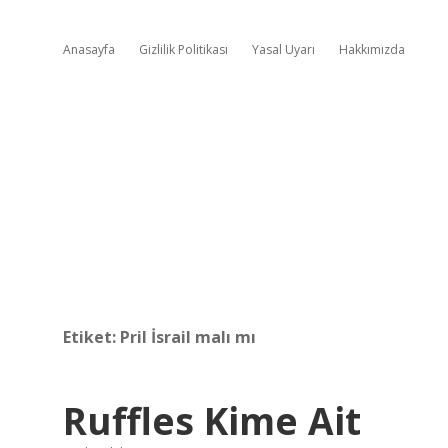
Anasayfa
Gizlilik Politikası
Yasal Uyarı
Hakkımızda
Etiket:
Pril İsrail malı mı
Ruffles Kime Ait