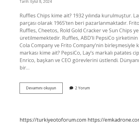
Tarih: Eylül 8, 2024
Ruffles Chips kime ait? 1932 yılında kurulmuştur. Lay’
parçası olarak 1965’ten beri pazarlanmaktadır. Frit
Ruffles, Cheetos, Rold Gold Cracker ve Sun Chips yer a
üretilmemektedir. Ruffles, ABD’li PepsiCo şirketinin 
Cola Company ve Frito Company’nin birleşmesiyle kur
markası kime ait? PepsiCo, Lay’s markalı patates ci
Enrico, başkan ve CEO görevlerini üstlendi. Dünyan
bir…
Ruffles
Devamını okuyun
2 Yorum
Kime
Ait
https://turkiyeotoforum.com
https://emkadrone.co