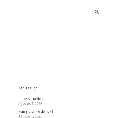
Sidebar
Son Yazılar
ilbet giriş
CPI ve SPI nedir ?
Ağustos 6, 2026
Kum gibisin ne demek ?
Ağustos 6, 2026