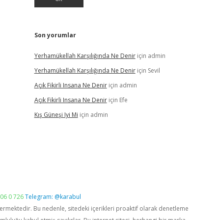
Son yorumlar
Yerhamükellah Karşılığında Ne Denir
için
admin
Yerhamükellah Karşılığında Ne Denir
için
Sevil
Açık Fikirli Insana Ne Denir
için
admin
Açık Fikirli Insana Ne Denir
için
Efe
Kış Güneşi Iyi Mi
için
admin
06 0 726
Telegram: @karabul
vermektedir. Bu nedenle, sitedeki içerikleri proaktif olarak denetleme