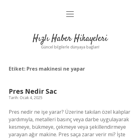
menüyü
Anasayfa
aç
Gizlilik Politikası
Hızlı Haber Hikayeleri
Yasal Uyarı
Güncel bilgilerle dünyaya bağlan!
Hakkımızda
Etiket:
Pres makinesi ne yapar
Pres Nedir Sac
Tarih: Ocak 4, 2025
Pres nedir ne işe yarar? Üzerine takılan özel kalıplar
yardımıyla, metalleri basınç veya darbe uygulayarak
kesmeye, bükmeye, çekmeye veya şekillendirmeye
yarayan ağır makine. Pres saça zarar verir mi? İşte