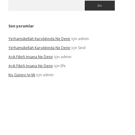
Arama
Son yorumlar
Yerhamükellah Karşılığında Ne Denir
için
admin
Yerhamükellah Karşılığında Ne Denir
için
Sevil
Açık Fikirli Insana Ne Denir
için
admin
Açık Fikirli Insana Ne Denir
için
Efe
Kış Güneşi Iyi Mi
için
admin
iriş