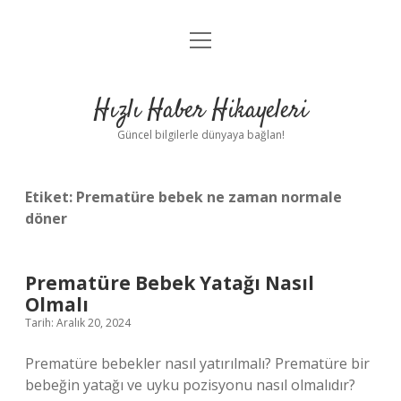
menüyü
Anasayfa
aç
Gizlilik Politikası
Hızlı Haber Hikayeleri
Yasal Uyarı
Güncel bilgilerle dünyaya bağlan!
Hakkımızda
Etiket:
Prematüre bebek ne zaman normale
döner
Prematüre Bebek Yatağı Nasıl
Olmalı
Tarih: Aralık 20, 2024
Prematüre bebekler nasıl yatırılmalı? Prematüre bir
bebeğin yatağı ve uyku pozisyonu nasıl olmalıdır?