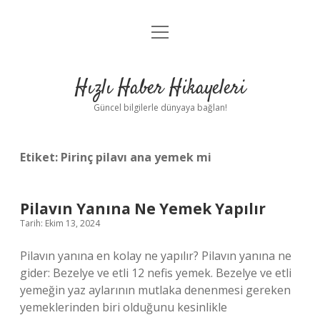
menüyü
Anasayfa
aç
Gizlilik Politikası
Hızlı Haber Hikayeleri
Yasal Uyarı
Güncel bilgilerle dünyaya bağlan!
Hakkımızda
Etiket:
Pirinç pilavı ana yemek mi
Pilavın Yanına Ne Yemek Yapılır
Tarih: Ekim 13, 2024
Pilavın yanına en kolay ne yapılır? Pilavın yanına ne
gider: Bezelye ve etli 12 nefis yemek. Bezelye ve etli
yemeğin yaz aylarının mutlaka denenmesi gereken
yemeklerinden biri olduğunu kesinlikle