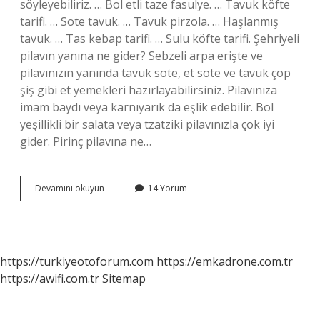
söyleyebiliriz. … Bol etli taze fasulye. … Tavuk köfte
tarifi. … Sote tavuk. … Tavuk pirzola. … Haşlanmış
tavuk. … Tas kebap tarifi. … Sulu köfte tarifi. Şehriyeli
pilavın yanına ne gider? Sebzeli arpa erişte ve
pilavınızın yanında tavuk sote, et sote ve tavuk çöp
şiş gibi et yemekleri hazırlayabilirsiniz. Pilavınıza
imam baydı veya karnıyarık da eşlik edebilir. Bol
yeşillikli bir salata veya tzatziki pilavınızla çok iyi
gider. Pirinç pilavına ne…
Pilavın
Devamını okuyun
14 Yorum
Yanına
Ne
Yemek
Yapılır
https://turkiyeotoforum.com
https://emkadrone.com.tr
https://awifi.com.tr
Sitemap