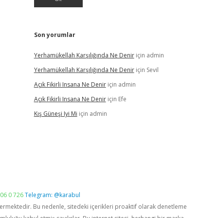
Son yorumlar
Yerhamükellah Karşılığında Ne Denir
için
admin
Yerhamükellah Karşılığında Ne Denir
için
Sevil
Açık Fikirli Insana Ne Denir
için
admin
Açık Fikirli Insana Ne Denir
için
Efe
Kış Güneşi Iyi Mi
için
admin
06 0 726
Telegram: @karabul
vermektedir. Bu nedenle, sitedeki içerikleri proaktif olarak denetleme