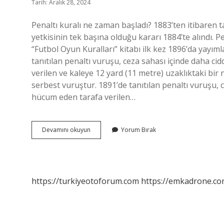
Tarih: Aralık 28, 2024
Penaltı kuralı ne zaman başladı? 1883’ten itibaren 
yetkisinin tek başına olduğu kararı 1884’te alındı. P
“Futbol Oyun Kuralları” kitabı ilk kez 1896’da yayımla
tanıtılan penaltı vuruşu, ceza sahası içinde daha cidd
verilen ve kaleye 12 yard (11 metre) uzaklıktaki bir 
serbest vuruştur. 1891’de tanıtılan penaltı vuruşu, ce
hücum eden tarafa verilen…
Ilk
Devamını okuyun
Yorum Bırak
Penaltıyı
Kim
Kullandı
https://turkiyeotoforum.com
https://emkadrone.co