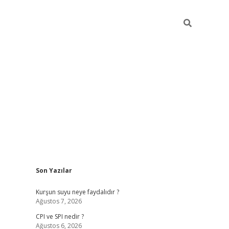
Sidebar
Son Yazılar
ilbet giriş
Kurşun suyu neye faydalıdır ?
Ağustos 7, 2026
CPI ve SPI nedir ?
Ağustos 6, 2026